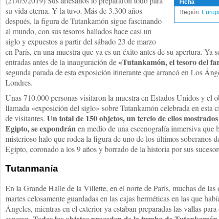
(21/03/2019) Sus artesanos lo prepararon todo para
Ficha
su vida eterna. Y la tuvo. Más de 3.300 años
Región:
Europ
después, la figura de Tutankamón sigue fascinando
al mundo, con sus tesoros hallados hace casi un
siglo y expuestos a partir del sábado 23 de marzo
en París, en una muestra que ya es un éxito antes de su apertura. Ya
«Tutankamón, el tesoro del fa
entradas antes de la inauguración de
segunda parada de esta exposición itinerante que arrancó en Los Áng
Londres.
Unas 710.000 personas visitaron la muestra en Estados Unidos y el obj
llamada «exposición del siglo» sobre Tutankamón celebrada en esta c
Un total de 150 objetos, un tercio de ellos mostrado
de visitantes.
Egipto, se expondrán
en medio de una escenografía inmersiva que b
misterioso halo que rodea la figura de uno de los últimos soberanos d
Egipto, coronado a los 9 años y borrado de la historia por sus sucesor
Tutanmanía
En la Grande Halle de la Villette, en el norte de París, muchas de las
martes celosamente guardadas en las cajas herméticas en las que hab
Ángeles, mientras en el exterior ya estaban preparadas las vallas para
Todos los objetos proceden de la tumba de Tutankamón,
esperan.