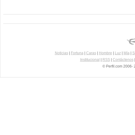
Noticias
|
Fortuna
|
Caras
|
Hombre
|
Luz
|
Mía
|
S
Institucional
|
RSS
|
Contáctenos
© Perfil.com 2006- 