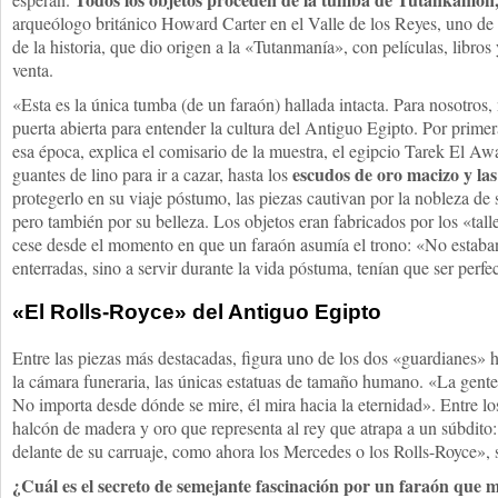
arqueólogo británico Howard Carter en el Valle de los Reyes, uno de
de la historia, que dio origen a la «Tutanmanía», con películas, libros 
venta.
«Esta es la única tumba (de un faraón) hallada intacta. Para nosotros,
puerta abierta para entender la cultura del Antiguo Egipto. Por prime
esa época, explica el comisario de la muestra, el egipcio Tarek El Aw
escudos de oro macizo y las
guantes de lino para ir a cazar, hasta los
protegerlo en su viaje póstumo, las piezas cautivan por la nobleza de
pero también por su belleza. Los objetos eran fabricados por los «talle
cese desde el momento en que un faraón asumía el trono: «No estaba
enterradas, sino a servir durante la vida póstuma, tenían que ser perfe
«El Rolls-Royce» del Antiguo Egipto
Entre las piezas más destacadas, figura uno de los dos «guardianes» h
la cámara funeraria, las únicas estatuas de tamaño humano. «La gent
No importa desde dónde se mire, él mira hacia la eternidad». Entre lo
halcón de madera y oro que representa al rey que atrapa a un súbdito
delante de su carruaje, como ahora los Mercedes o los Rolls-Royce»
¿Cuál es el secreto de semejante fascinación por un faraón que 