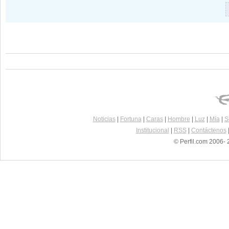
Noticias
|
Fortuna
|
Caras
|
Hombre
|
Luz
|
Mía
|
S
Institucional
|
RSS
|
Contáctenos
© Perfil.com 2006- 