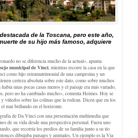
 destacada de la Toscana, pero este año,
 muerte de su hijo más famoso, adquiere
onardo no se diferencia mucho de la actual», apunta
sejo municipal de Vinci
, mientras recorre la casa en la que
inci como hijo extramatrimonial de una campesina y un
o tienen certeza absoluta sobre este dato, como sobre muchos
ás había unas pocas casas menos y el paisaje era más variado,
dos, pero no ha cambiado mucho», comenta Heimes. Hoy se
y viñedos sobre las colinas que la rodean. Dicen que en los
 el mar brillando en el horizonte.
iografía de Da Vinci con una presentación multimedia que
ones de su vida desde una perspectiva personal. Fuera uno
rdo, que recorría los predios de su familia junto a su tío
tonces dibujaba paisajes y animales. Un ejemplo es la Via