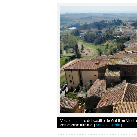
Vista de la torre del castillo de Guidi en Vin
con escaso turismo.
[
Ver fotogalería
]