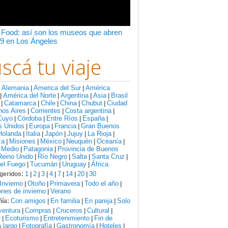
 Food: así son los museos que abren
9 en Los Ángeles
scá tu viaje
Alemania
America del Sur
América
:
|
|
América del Norte
Argentina
Asia
Brasil
|
|
|
|
Catamarca
Chile
China
Chubut
Ciudad
|
|
|
|
|
nos Aires
Corrientes
Costa argentina
|
|
|
Cuyo
Córdoba
Entre Ríos
España
|
|
|
|
s Unidos
Europa
Francia
Gran Buenos
|
|
|
Holanda
Italia
Japón
Jujuy
La Rioja
|
|
|
|
|
za
Misiones
México
Neuquén
Oceanía
|
|
|
|
|
 Medio
Patagonia
Provincia de Buenos
|
|
Reino Unido
Río Negro
Salta
Santa Cruz
|
|
|
|
del Fuego
Tucumán
Uruguay
África
|
|
|
1
2
3
4
7
14
20
30
geridos:
|
|
|
|
|
|
|
Invierno
Otoño
Primavera
Todo el año
|
|
|
|
nes de invierno
Verano
|
Con amigos
En familia
En pareja
Solo
ía:
|
|
|
ventura
Compras
Cruceros
Cultural
|
|
|
|
e
Ecoturismo
Entretenimiento
Fin de
|
|
|
 largo
Fotografía
Gastronomía
Hoteles
|
|
|
|