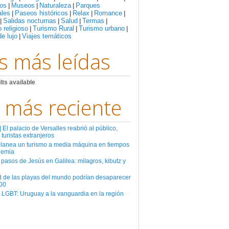
os
Museos
Naturaleza
Parques
|
|
|
ales
Paseos históricos
Relax
Romance
|
|
|
|
Salidas nocturnas
Salud
Termas
|
|
|
|
 religioso
Turismo Rural
Turismo urbano
|
|
|
de lujo
Viajes temáticos
|
s más leídas
lts available
 más reciente
El palacio de Versalles reabrió al público,
 turistas extranjeros
planea un turismo a media máquina en tiempos
demia
 pasos de Jesús en Galilea: milagros, kibutz y
d de las playas del mundo podrían desaparecer
00
 LGBT: Uruguay a la vanguardia en la región