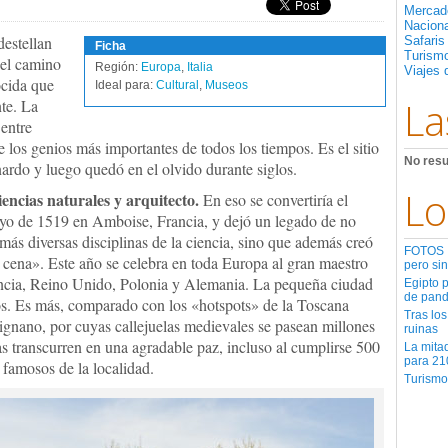
Mercad
Nacion
destellan
Safaris
Ficha
Turismo
 el camino
Región:
Europa
,
Italia
Viajes 
ocida que
Ideal para:
Cultural
,
Museos
La
te. La
 entre
 los genios más importantes de todos los tiempos. Es el sitio
No resu
nardo y luego quedó en el olvido durante siglos.
Lo
ciencias naturales y arquitecto.
En eso se convertiría el
yo de 1519 en Amboise, Francia, y dejó un legado de no
más diversas disciplinas de la ciencia, sino que además creó
FOTOS | 
cena». Este año se celebra en toda Europa al gran maestro
pero sin
rancia, Reino Unido, Polonia y Alemania. La pequeña ciudad
Egipto 
de pan
os. Es más, comparado con los «hotspots» de la Toscana
Tras los
gnano, por cuyas callejuelas medievales se pasean millones
ruinas
ías transcurren en una agradable paz, incluso al cumplirse 500
La mita
para 21
 famosos de la localidad.
Turismo