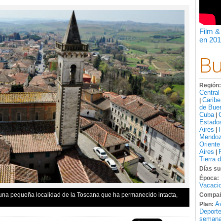
Film &
en 201
Bu
Región
Central
Caribe
|
de Bue
Cuba
|
Estado
Aires
|
Mendo
Oriente
Aires
|
Tierra 
Días su
Época:
Vacacio
ci, una pequeña localidad de la Toscana que ha permanecido intacta,
Compañ
A
Plan:
Deport
semana