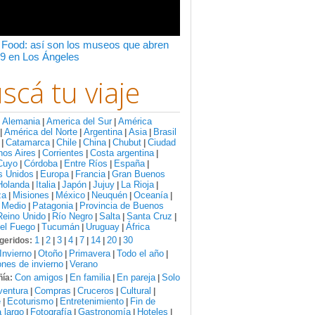
 Food: así son los museos que abren
9 en Los Ángeles
scá tu viaje
Alemania
America del Sur
América
:
|
|
América del Norte
Argentina
Asia
Brasil
|
|
|
|
Catamarca
Chile
China
Chubut
Ciudad
|
|
|
|
|
nos Aires
Corrientes
Costa argentina
|
|
|
Cuyo
Córdoba
Entre Ríos
España
|
|
|
|
s Unidos
Europa
Francia
Gran Buenos
|
|
|
Holanda
Italia
Japón
Jujuy
La Rioja
|
|
|
|
|
za
Misiones
México
Neuquén
Oceanía
|
|
|
|
|
 Medio
Patagonia
Provincia de Buenos
|
|
Reino Unido
Río Negro
Salta
Santa Cruz
|
|
|
|
del Fuego
Tucumán
Uruguay
África
|
|
|
1
2
3
4
7
14
20
30
geridos:
|
|
|
|
|
|
|
Invierno
Otoño
Primavera
Todo el año
|
|
|
|
nes de invierno
Verano
|
Con amigos
En familia
En pareja
Solo
ía:
|
|
|
ventura
Compras
Cruceros
Cultural
|
|
|
|
e
Ecoturismo
Entretenimiento
Fin de
|
|
|
 largo
Fotografía
Gastronomía
Hoteles
|
|
|
|