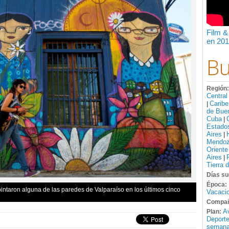
Film &
en 201
Bu
Región
Central
Caribe
|
de Bue
Cuba
|
Estado
Aires
|
Mendo
Oriente
Aires
|
Tierra 
Días su
Época:
pintaron alguna de las paredes de Valparaíso en los últimos cinco
Vacacio
Compañ
A
Plan:
Deport
semana