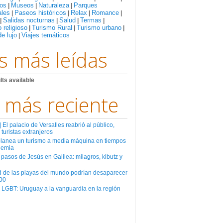
os
Museos
Naturaleza
Parques
|
|
|
ales
Paseos históricos
Relax
Romance
|
|
|
|
Salidas nocturnas
Salud
Termas
|
|
|
|
 religioso
Turismo Rural
Turismo urbano
|
|
|
de lujo
Viajes temáticos
|
s más leídas
lts available
 más reciente
El palacio de Versalles reabrió al público,
 turistas extranjeros
planea un turismo a media máquina en tiempos
demia
 pasos de Jesús en Galilea: milagros, kibutz y
d de las playas del mundo podrían desaparecer
00
 LGBT: Uruguay a la vanguardia en la región