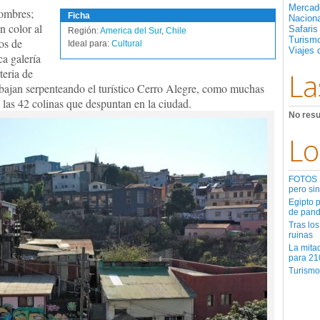
Mercad
hombres;
Ficha
Nacion
 color al
Safaris
Región:
America del Sur
,
Chile
Turismo
tos de
Ideal para:
Cultural
Viajes 
ca galería
rteria de
La
 bajan serpenteando el turístico Cerro Alegre, como muchas
 las 42 colinas que despuntan en la ciudad.
No resu
Lo
FOTOS | 
pero sin
Egipto 
de pan
Tras los
ruinas
La mita
para 21
Turismo