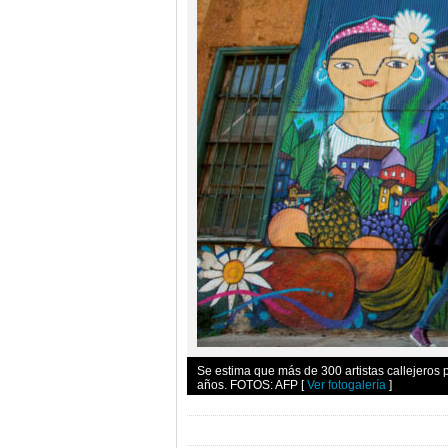
Se estima que más de 300 artistas callejeros 
años. FOTOS: AFP
[
Ver fotogalería
]