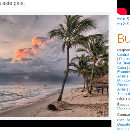
 este país.
Film &
en 201
Bu
Región
Central
Caribe
|
de Bue
Cuba
|
Estado
Aires
|
Mendo
Oriente
Aires
|
Tierra 
Días su
Época:
Vacacio
Compañ
A
Plan:
Deport
semana