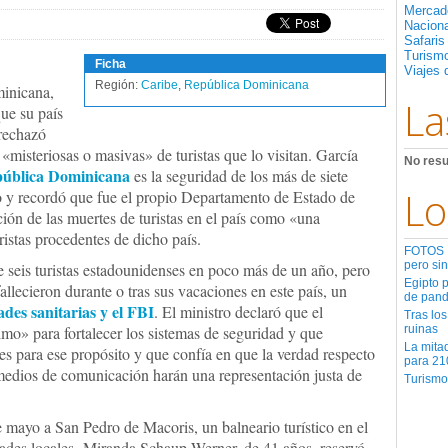
Mercad
Nacion
Safaris
Turismo
Ficha
Viajes 
Región:
Caribe
,
República Dominicana
minicana,
La
ue su país
rechazó
«misteriosas o masivas» de turistas que lo visitan. García
No resu
ública Dominicana
es la seguridad de los más de siete
Lo
ño y recordó que fue el propio Departamento de Estado de
ión de las muertes de turistas en el país como «una
ristas procedentes de dicho país.
FOTOS | 
pero sin
 seis turistas estadounidenses en poco más de un año, pero
Egipto 
fallecieron durante o tras sus vacaciones en este país, un
de pan
ades sanitarias y el FBI
. El ministro declaró que el
Tras los
o» para fortalecer los sistemas de seguridad y que
ruinas
La mita
s para ese propósito y que confía en que la verdad respecto
para 21
s medios de comunicación harán una representación justa de
Turismo
de mayo a San Pedro de Macoris, un balneario turístico en el
idades locales. Miranda Schaup-Werner, de 41 años, reservó