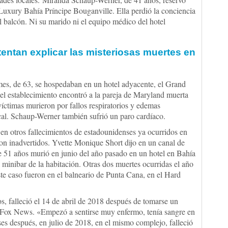
 Luxury Bahía Príncipe Bouganville. Ella perdió la conciencia
al balcón. Ni su marido ni el equipo médico del hotel
tentan explicar las misteriosas muertes en
s, de 63, se hospedaban en un hotel adyacente, el Grand
l establecimiento encontró a la pareja de Maryland muerta
víctimas murieron por fallos respiratorios y edemas
ocal. Schaup-Werner también sufrió un paro cardíaco.
 en otros fallecimientos de estadounidenses ya ocurridos en
aron inadvertidos. Yvette Monique Short dijo en un canal de
de 51 años murió en junio del año pasado en un hotel en Bahía
minibar de la habitación. Otras dos muertes ocurridas el año
te caso fueron en el balneario de Punta Cana, en el Hard
s, falleció el 14 de abril de 2018 después de tomarse un
a Fox News. «Empezó a sentirse muy enfermo, tenía sangre en
ses después, en julio de 2018, en el mismo complejo, falleció