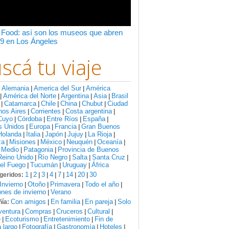
 Food: así son los museos que abren
9 en Los Ángeles
scá tu viaje
Alemania
America del Sur
América
:
|
|
América del Norte
Argentina
Asia
Brasil
|
|
|
|
Catamarca
Chile
China
Chubut
Ciudad
|
|
|
|
|
nos Aires
Corrientes
Costa argentina
|
|
|
Cuyo
Córdoba
Entre Ríos
España
|
|
|
|
s Unidos
Europa
Francia
Gran Buenos
|
|
|
Holanda
Italia
Japón
Jujuy
La Rioja
|
|
|
|
|
za
Misiones
México
Neuquén
Oceanía
|
|
|
|
|
 Medio
Patagonia
Provincia de Buenos
|
|
Reino Unido
Río Negro
Salta
Santa Cruz
|
|
|
|
del Fuego
Tucumán
Uruguay
África
|
|
|
1
2
3
4
7
14
20
30
geridos:
|
|
|
|
|
|
|
Invierno
Otoño
Primavera
Todo el año
|
|
|
|
nes de invierno
Verano
|
Con amigos
En familia
En pareja
Solo
ía:
|
|
|
ventura
Compras
Cruceros
Cultural
|
|
|
|
e
Ecoturismo
Entretenimiento
Fin de
|
|
|
 largo
Fotografía
Gastronomía
Hoteles
|
|
|
|