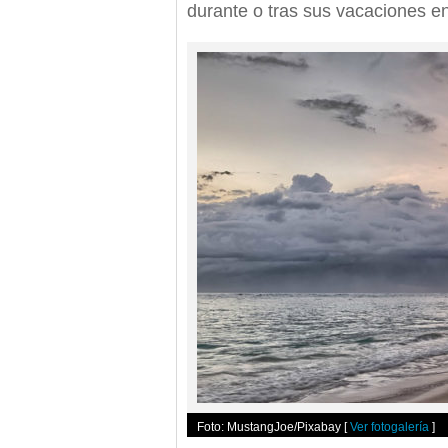
durante o tras sus vacaciones en
Foto: MustangJoe/Pixabay
[
Ver fotogalería
]