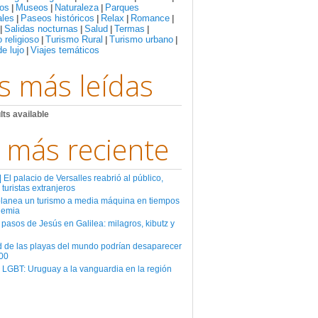
os
Museos
Naturaleza
Parques
|
|
|
ales
Paseos históricos
Relax
Romance
|
|
|
|
Salidas nocturnas
Salud
Termas
|
|
|
|
 religioso
Turismo Rural
Turismo urbano
|
|
|
de lujo
Viajes temáticos
|
s más leídas
lts available
 más reciente
El palacio de Versalles reabrió al público,
 turistas extranjeros
planea un turismo a media máquina en tiempos
demia
 pasos de Jesús en Galilea: milagros, kibutz y
d de las playas del mundo podrían desaparecer
00
 LGBT: Uruguay a la vanguardia en la región