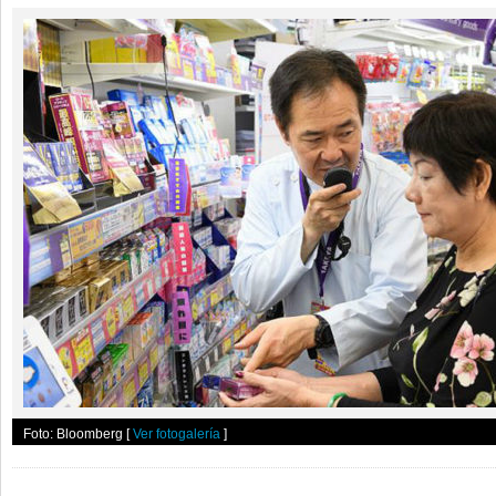
Foto: Bloomberg
[
Ver fotogalería
]