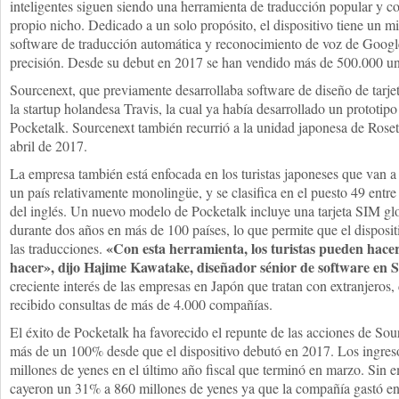
inteligentes siguen siendo una herramienta de traducción popular y c
propio nicho. Dedicado a un solo propósito, el dispositivo tiene un m
software de traducción automática y reconocimiento de voz de Google
precisión. Desde su debut en 2017 se han vendido más de 500.000 un
Sourcenext, que previamente desarrollaba software de diseño de tarjet
la startup holandesa Travis, la cual ya había desarrollado un prototipo
Pocketalk. Sourcenext también recurrió a la unidad japonesa de Rose
abril de 2017.
La empresa también está enfocada en los turistas japoneses que van a 
un país relativamente monolingüe, y se clasifica en el puesto 49 entr
del inglés. Un nuevo modelo de Pocketalk incluye una tarjeta SIM glo
durante dos años en más de 100 países, lo que permite que el disposit
«Con esta herramienta, los turistas pueden hace
las traducciones.
hacer», dijo Hajime Kawatake, diseñador sénior de software en 
creciente interés de las empresas en Japón que tratan con extranjeros,
recibido consultas de más de 4.000 compañías.
El éxito de Pocketalk ha favorecido el repunte de las acciones de S
más de un 100% desde que el dispositivo debutó en 2017. Los ingre
millones de yenes en el último año fiscal que terminó en marzo. Sin e
cayeron un 31% a 860 millones de yenes ya que la compañía gastó e