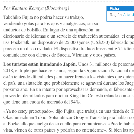
Por Kantaro Komiya (Bloomberg)
Ficha
Región:
Asia
,
Takehiko Fujita no podría hacer su trabajo,
vendiendo gotas para los ojos y analgésicos, sin su
traductor de bolsillo. En lugar de una aplicación, un
diccionario de idiomas o un servicio de traducción automática, el em
usa Pocketalk, un dispositivo de 25.000 yenes (US$230) fabricado p
parece a un disco ovalado. El dispositivo traduce frases entre 74 idio
comunicarse con clientes de Suecia, Vietnam y otros países.
Los turistas están inundando Japón.
Unos 31 millones de personas 
2018, el triple que hace seis años, según la Organización Nacional 
están teniendo dificultades para hacer frente a los visitantes que qui
el país, una situación que probablemente se agravará durante los Jue
próximo año. En un intento por aprovechar la demanda, el fabricante d
proveedor de artículos para oficina King Jim Co. está retando con sus
que tiene una cuota de mercado del 94%.
«Ya no estoy preocupado», dijo Fujita, que trabaja en una tienda de T
Okachimachi en Tokio. Solía utilizar Google Translate para hablar con
al Pocketalk que cuelga de su cuello para comunicarse. «Puedo habla
vista, vienen de otros países y podrían no entenderme». Si bien las ap