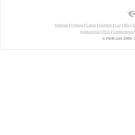
Noticias
|
Fortuna
|
Caras
|
Hombre
|
Luz
|
Mía
|
S
Institucional
|
RSS
|
Contáctenos
© Perfil.com 2006- 