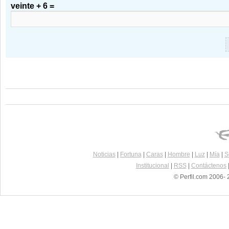
veinte + 6 =
Noticias
|
Fortuna
|
Caras
|
Hombre
|
Luz
|
Mía
|
S
Institucional
|
RSS
|
Contáctenos
© Perfil.com 2006- 