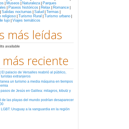
os
Museos
Naturaleza
Parques
|
|
|
ales
Paseos históricos
Relax
Romance
|
|
|
|
Salidas nocturnas
Salud
Termas
|
|
|
|
 religioso
Turismo Rural
Turismo urbano
|
|
|
de lujo
Viajes temáticos
|
s más leídas
lts available
 más reciente
El palacio de Versalles reabrió al público,
 turistas extranjeros
planea un turismo a media máquina en tiempos
demia
 pasos de Jesús en Galilea: milagros, kibutz y
d de las playas del mundo podrían desaparecer
00
 LGBT: Uruguay a la vanguardia en la región