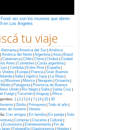
 Food: así son los museos que abren
9 en Los Ángeles
scá tu viaje
Alemania
America del Sur
América
:
|
|
América del Norte
Argentina
Asia
Brasil
|
|
|
|
Catamarca
Chile
China
Chubut
Ciudad
|
|
|
|
|
nos Aires
Corrientes
Costa argentina
|
|
|
Cuyo
Córdoba
Entre Ríos
España
|
|
|
|
s Unidos
Europa
Francia
Gran Buenos
|
|
|
Holanda
Italia
Japón
Jujuy
La Rioja
|
|
|
|
|
za
Misiones
México
Neuquén
Oceanía
|
|
|
|
|
 Medio
Patagonia
Provincia de Buenos
|
|
Reino Unido
Río Negro
Salta
Santa Cruz
|
|
|
|
del Fuego
Tucumán
Uruguay
África
|
|
|
1
2
3
4
7
14
20
30
geridos:
|
|
|
|
|
|
|
Invierno
Otoño
Primavera
Todo el año
|
|
|
|
nes de invierno
Verano
|
Con amigos
En familia
En pareja
Solo
ía:
|
|
|
ventura
Compras
Cruceros
Cultural
|
|
|
|
e
Ecoturismo
Entretenimiento
Fin de
|
|
|
 largo
Fotografía
Gastronomía
Hoteles
|
|
|
|