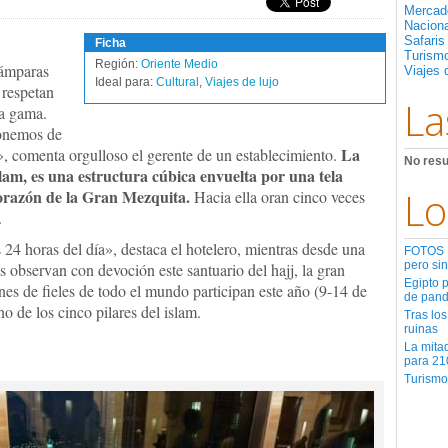
Mercad
Nacion
Safaris
Ficha
Turismo
Región:
Oriente Medio
lámparas
Viajes 
Ideal para:
Cultural
,
Viajes de lujo
 respetan
La
sa gama.
ponemos de
La
a», comenta orgulloso el gerente de un establecimiento.
No resu
lam, es una estructura cúbica envuelta por una tela
Lo
orazón de la Gran Mezquita.
Hacia ella oran cinco veces
.
 24 horas del día», destaca el hotelero, mientras desde una
FOTOS | 
pero sin
s observan con devoción este santuario del hajj, la gran
Egipto 
es de fieles de todo el mundo participan este año (9-14 de
de pan
no de los cinco pilares del islam.
Tras los
ruinas
La mita
para 21
Turismo