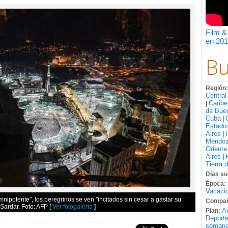
Film &
en 201
Bu
Región
Central
Caribe
|
de Bue
Cuba
|
Estado
Aires
|
Mendo
Oriente
Aires
|
Tierra 
Días su
Época:
Vacacio
ipotente", los peregrinos se ven "incitados sin cesar a gastar su
Compañ
n Sardar. Foto: AFP
[
Ver fotogalería
]
A
Plan:
Deport
semana