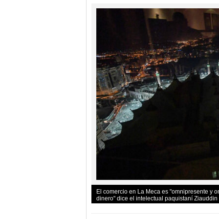
El comercio en La Meca es "omnipresente y omn
dinero" dice el intelectual paquistaní Ziauddi