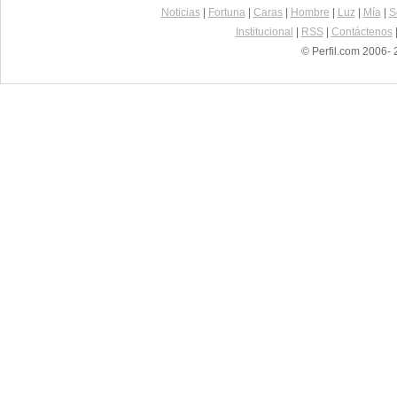
Noticias
|
Fortuna
|
Caras
|
Hombre
|
Luz
|
Mía
|
S
Institucional
|
RSS
|
Contáctenos
© Perfil.com 2006- 