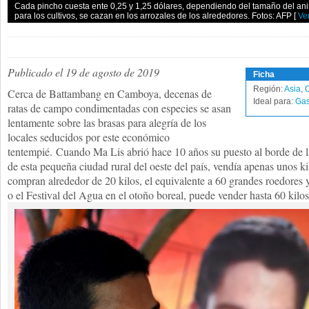
Cada pincho cuesta ente 0,25 y 1,25 dólares, dependiendo del tamaño del ani
para los cultivos, se cazan en los arrozales de los alrededores. Fotos: AFP
[
Ver
Publicado el 19 de agosto de 2019
Ficha
Región:
Asia
,
Cerca de Battambang en Camboya, decenas de
Ideal para:
Gas
ratas de campo condimentadas con especies se asan
lentamente sobre las brasas para alegría de los
locales seducidos por este económico
tentempié. Cuando Ma Lis abrió hace 10 años su puesto al borde de la
de esta pequeña ciudad rural del oeste del país, vendía apenas unos ki
compran alrededor de 20 kilos, el equivalente a 60 grandes roedores
o el Festival del Agua en el otoño boreal, puede vender hasta 60 kilos