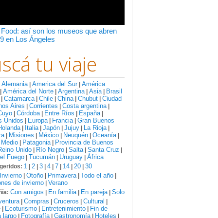
 Food: así son los museos que abren
9 en Los Ángeles
scá tu viaje
Alemania
America del Sur
América
:
|
|
América del Norte
Argentina
Asia
Brasil
|
|
|
|
Catamarca
Chile
China
Chubut
Ciudad
|
|
|
|
|
nos Aires
Corrientes
Costa argentina
|
|
|
Cuyo
Córdoba
Entre Ríos
España
|
|
|
|
s Unidos
Europa
Francia
Gran Buenos
|
|
|
Holanda
Italia
Japón
Jujuy
La Rioja
|
|
|
|
|
za
Misiones
México
Neuquén
Oceanía
|
|
|
|
|
 Medio
Patagonia
Provincia de Buenos
|
|
Reino Unido
Río Negro
Salta
Santa Cruz
|
|
|
|
del Fuego
Tucumán
Uruguay
África
|
|
|
1
2
3
4
7
14
20
30
geridos:
|
|
|
|
|
|
|
Invierno
Otoño
Primavera
Todo el año
|
|
|
|
nes de invierno
Verano
|
Con amigos
En familia
En pareja
Solo
ía:
|
|
|
ventura
Compras
Cruceros
Cultural
|
|
|
|
e
Ecoturismo
Entretenimiento
Fin de
|
|
|
 largo
Fotografía
Gastronomía
Hoteles
|
|
|
|