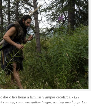
 dos o tres horas a familias y grupos escolares. «
Les
ué comían, cómo encendían fuegos, usaban una lanza. Les