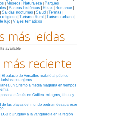
os
Museos
Naturaleza
Parques
|
|
|
ales
Paseos históricos
Relax
Romance
|
|
|
|
Salidas nocturnas
Salud
Termas
|
|
|
|
 religioso
Turismo Rural
Turismo urbano
|
|
|
de lujo
Viajes temáticos
|
s más leídas
lts available
 más reciente
El palacio de Versalles reabrió al público,
 turistas extranjeros
planea un turismo a media máquina en tiempos
demia
 pasos de Jesús en Galilea: milagros, kibutz y
d de las playas del mundo podrían desaparecer
00
 LGBT: Uruguay a la vanguardia en la región