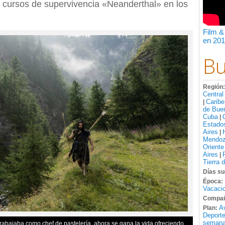
o cursos de supervivencia «Neanderthal» en los
Film &
en 201
Bu
Región
Central
Caribe
|
de Bue
Cuba
|
Estado
Aires
|
Mendo
Oriente
Aires
|
Tierra 
Días su
Época:
Vacacio
Compañ
A
Plan:
Deport
semana
rabajaba como chef de pastelería, ahora se gana la vida ofreciendo