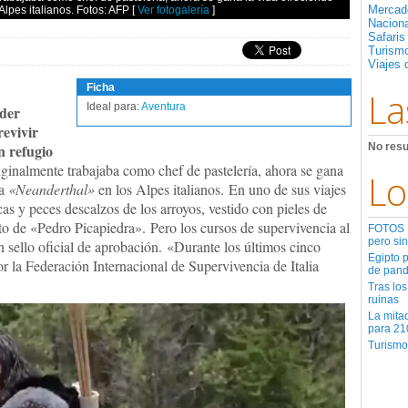
Mercad
Alpes italianos. Fotos: AFP
[
Ver fotogalería
]
Nacion
Safaris
Turismo
Viajes 
Ficha
La
Ideal para:
Aventura
der
revivir
n refugio
No resu
ginalmente trabajaba como chef de pastelería, ahora se gana
Lo
ia
«Neanderthal»
en los Alpes italianos. En uno de sus viajes
as y peces descalzos de los arroyos, vestido con pieles de
to de «Pedro Picapiedra». Pero los cursos de supervivencia al
FOTOS | 
pero sin
 sello oficial de aprobación. «Durante los últimos cinco
Egipto 
or la Federación Internacional de Supervivencia de Italia
de pan
Tras los
ruinas
La mita
para 21
Turismo