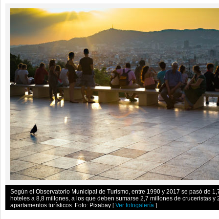
Según el Observatorio Municipal de Turismo, entre 1990 y 2017 se pasó de 1,7 
hoteles a 8,8 millones, a los que deben sumarse 2,7 millones de cruceristas y 
apartamentos turísticos. Foto: Pixabay
[
Ver fotogalería
]