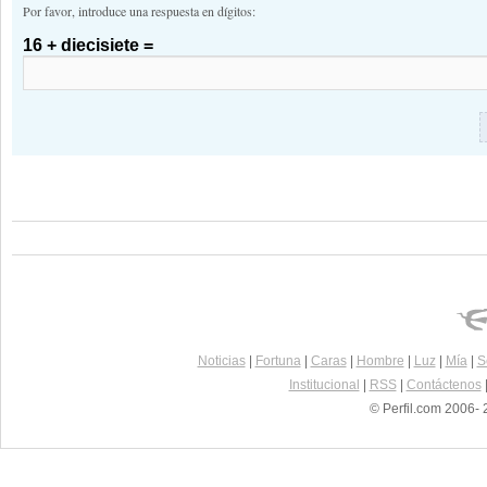
Por favor, introduce una respuesta en dígitos:
16 + diecisiete =
Noticias
|
Fortuna
|
Caras
|
Hombre
|
Luz
|
Mía
|
S
Institucional
|
RSS
|
Contáctenos
© Perfil.com 2006- 