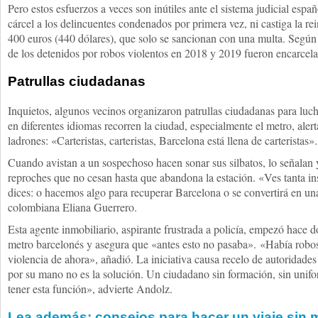
Pero estos esfuerzos a veces son inútiles ante el sistema judicial espa
cárcel a los delincuentes condenados por primera vez, ni castiga la rei
400 euros (440 dólares), que solo se sancionan con una multa. Según 
de los detenidos por robos violentos en 2018 y 2019 fueron encarcel
Patrullas ciudadanas
Inquietos, algunos vecinos organizaron patrullas ciudadanas para luch
en diferentes idiomas recorren la ciudad, especialmente el metro, aler
ladrones: «Carteristas, carteristas, Barcelona está llena de carteristas».
Cuando avistan a un sospechoso hacen sonar sus silbatos, lo señalan y
reproches que no cesan hasta que abandona la estación. «Ves tanta in
dices: o hacemos algo para recuperar Barcelona o se convertirá en un
colombiana Eliana Guerrero.
Esta agente inmobiliario, aspirante frustrada a policía, empezó hace do
metro barcelonés y asegura que «antes esto no pasaba». «Había robos
violencia de ahora», añadió. La iniciativa causa recelo de autoridades
por su mano no es la solución. Un ciudadano sin formación, sin unif
tener esta función», advierte Andolz.
Lea además: consejos para hacer un viaje sin 