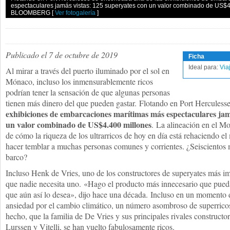
espectaculares jamás vistas: 125 superyates con un valor combinado de US$
BLOOMBERG
[
Ver fotogalería
]
Publicado el 7 de octubre de 2019
Ficha
Ideal para:
Via
Al mirar a través del puerto iluminado por el sol en
Mónaco, incluso los inmensurablemente ricos
podrían tener la sensación de que algunas personas
tienen más dinero del que pueden gastar. Flotando en Port Herculess
exhibiciones de embarcaciones marítimas más espectaculares jam
un valor combinado de US$4.400 millones
. La alineación en el M
de cómo la riqueza de los ultrarricos de hoy en día está rehaciendo 
hacer temblar a muchas personas comunes y corrientes. ¿Seiscientos 
barco?
Incluso Henk de Vries, uno de los constructores de superyates más i
que nadie necesita uno. «Hago el producto más innecesario que pueda
que aún así lo desea», dijo hace una década. Incluso en un momento
ansiedad por el cambio climático, un número asombroso de superricos
hecho, que la familia de De Vries y sus principales rivales constructor
Lurssen y Vitelli, se han vuelto fabulosamente ricos.