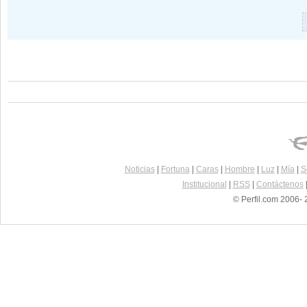
Noticias
|
Fortuna
|
Caras
|
Hombre
|
Luz
|
Mía
|
S
Institucional
|
RSS
|
Contáctenos
© Perfil.com 2006- 