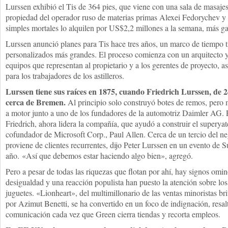
Lurssen exhibió el Tis de 364 pies, que viene con una sala de masajes
propiedad del operador ruso de materias primas Alexei Fedorychev y e
simples mortales lo alquilen por US$2,2 millones a la semana, más ga
Lurssen anunció planes para Tis hace tres años, un marco de tiempo t
personalizados más grandes. El proceso comienza con un arquitecto y
equipos que representan al propietario y a los gerentes de proyecto, a
para los trabajadores de los astilleros.
Lurssen tiene sus raíces en 1875, cuando Friedrich Lurssen, de 2
cerca de Bremen.
Al principio solo construyó botes de remos, pero 
a motor junto a uno de los fundadores de la automotriz Daimler AG. P
Friedrich, ahora lidera la compañía, que ayudó a construir el superyat
cofundador de Microsoft Corp., Paul Allen. Cerca de un tercio del n
proviene de clientes recurrentes, dijo Peter Lurssen en un evento de
año. «Así que debemos estar haciendo algo bien», agregó.
Pero a pesar de todas las riquezas que flotan por ahí, hay signos omi
desigualdad y una reacción populista han puesto la atención sobre lo
juguetes. «Lionheart», del multimillonario de las ventas minoristas br
por Azimut Benetti, se ha convertido en un foco de indignación, resa
comunicación cada vez que Green cierra tiendas y recorta empleos.