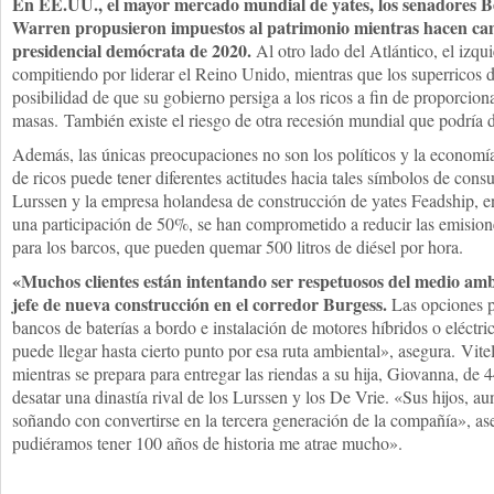
En EE.UU., el mayor mercado mundial de yates, los senadores B
Warren propusieron impuestos al patrimonio mientras hacen c
presidencial demócrata de 2020.
Al otro lado del Atlántico, el izqu
compitiendo por liderar el Reino Unido, mientras que los superricos 
posibilidad de que su gobierno persiga a los ricos a fin de proporcionar
masas. También existe el riesgo de otra recesión mundial que podría d
Además, las únicas preocupaciones no son los políticos y la economí
de ricos puede tener diferentes actitudes hacia tales símbolos de co
Lurssen y la empresa holandesa de construcción de yates Feadship, en
una participación de 50%, se han comprometido a reducir las emisione
para los barcos, que pueden quemar 500 litros de diésel por hora.
«Muchos clientes están intentando ser respetuosos del medio amb
jefe de nueva construcción en el corredor Burgess.
Las opciones p
bancos de baterías a bordo e instalación de motores híbridos o eléctri
puede llegar hasta cierto punto por esa ruta ambiental», asegura. Vitel
mientras se prepara para entregar las riendas a su hija, Giovanna, de 
desatar una dinastía rival de los Lurssen y los De Vrie. «Sus hijos, a
soñando con convertirse en la tercera generación de la compañía», ase
pudiéramos tener 100 años de historia me atrae mucho».