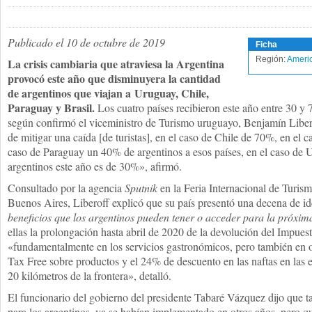
Publicado el 10 de octubre de 2019
Ficha
Región:
Americ
La crisis cambiaria que atraviesa la Argentina
provocó este año que disminuyera la cantidad
de argentinos que viajan a Uruguay, Chile,
Paraguay y Brasil.
Los cuatro países recibieron este año entre 30 y 
según confirmó el viceministro de Turismo uruguayo, Benjamín Liber
de mitigar una caída [de turistas], en el caso de Chile de 70%, en el c
caso de Paraguay un 40% de argentinos a esos países, en el caso de U
argentinos este año es de 30%», afirmó.
Consultado por la agencia
Sputnik
en la Feria Internacional de Turis
Buenos Aires, Liberoff explicó que su país presentó una decena de id
beneficios que los argentinos pueden tener o acceder para la próx
ellas la prolongación hasta abril de 2020 de la devolución del Impue
«fundamentalmente en los servicios gastronómicos, pero también en o
Tax Free sobre productos y el 24% de descuento en las naftas en las 
20 kilómetros de la frontera», detalló.
El funcionario del gobierno del presidente Tabaré Vázquez dijo que ta
para los argentinos, ya se habían implementado en otros años, pero q