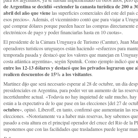
de Argentina se decidió «extender la canasta turística de 200 a 3
abril del año que viene
las superficies comerciales del este del paí
esos precios».
Además, el viceministro contó que para viajar a Urugu
qué comprar dólares porque pueden hacer las compras directamente e
electrónicos de pago y poder financiarlas hasta en 10 cuotas».
El presidente de la Cámara Uruguaya de Turismo (Camtur), Juan Mart
operadores turísticos uruguayos están haciendo «esfuerzos para mante
temporada pasada y destacó que los valores que manejan en Uruguay 
costa atlántica argentina», según Sputnik. C
omo ejemplo indicó que
entre los 12-13 dólares y
destacó que los privados lograron que al
realicen descuentos de 15% a los visitantes
.
Martínez dijo que será necesario esperar al 28 de octubre, un día desp
presidenciales en Argentina, para poder ver un aumento de las reservas
incertidumbre actual. «Todavía no hay inquietud de salir mucho, hay
están a la expectativa de lo que pase en las elecciones [del 27 de octu
octubre
«, opinó. Liberoff, en tanto, confirmó que aumentarán las res
elecciones. «Notoriamente va a haber más reservas, hoy sabemos qu
pasado a esta altura en el principal operador del cruce del Río de la P
suponemos que con las facilidades que trasladamos puede lograr mante