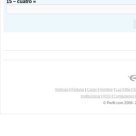
15 − cuatro =
Noticias
|
Fortuna
|
Caras
|
Hombre
|
Luz
|
Mía
|
S
Institucional
|
RSS
|
Contáctenos
© Perfil.com 2006- 