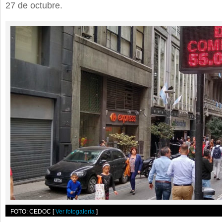
27 de octubre.
FOTO: CEDOC
[
Ver fotogalería
]