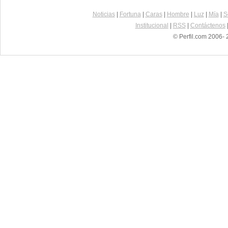
Noticias
|
Fortuna
|
Caras
|
Hombre
|
Luz
|
Mía
|
S
Institucional
|
RSS
|
Contáctenos
© Perfil.com 2006- 