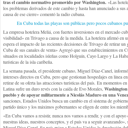
tras el cambio normativo promovido por Washington.
«Las hotel
los problemas derivados de este cambio y hasta han anunciado a sus a
causa de ese cierre» comentó la radio cubana.
En Cuba todas las playas son públicas pero pocos cubanos pue
La empresa hotelera Meliá, con fuertes inversiones en el mercado cu
visibilidad» en Trivago a causa de la medida. La hotelera afirmó en u
espera el impacto de las recientes decisiones de Trivago de retirar u
Cuba de sus canales de venta» Agregó que sus establecimientos en C
situados en localidades isleñas como Holguín, Cayo Largo y La Haban
turísticas de la isla caribeña.
La semana pasada, el presidente cubano, Miguel Díaz-Canel, informó
intereses directos en Cuba, pero que gestionan hospedajes en línea en 
retirar de su oferta las atracciones turísticas del país. En momentos 
Washington 
Latina sufre un duro revés con la caída de Evo Morales,
pueblo y de apoyar militarmente a Nicolás Maduro en una Venezu
sanciones, Estados Unidos busca un cambio en el sistema de gobierno 
partido único y los máximos gobernantes se eligen de entre los mie
«En Cuba vamos a resistir, nunca nos vamos a rendir, y con el apoyo
nuestras ideas, nuestros conceptos, y el país va a seguir avanzando», 
Miguel Díaz-Canel. Su país exige a Estados Unidos la devolución del t