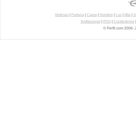
Noticias
|
Fortuna
|
Caras
|
Hombre
|
Luz
|
Mía
|
S
Institucional
|
RSS
|
Contáctenos
© Perfil.com 2006- 