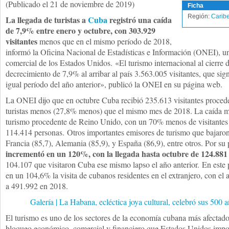
(Publicado el 21 de noviembre de 2019)
Ficha
Región:
Carib
La llegada de turistas a
Cuba
registró una caída
de 7,9% entre enero y octubre, con 303.929
visitantes
menos que en el mismo período de 2018,
informó la Oficina Nacional de Estadísticas e Información (ONEI), un
comercial de los Estados Unidos. «El turismo internacional al cierre 
decrecimiento de 7,9% al arribar al país 3.563.005 visitantes, que s
igual período del año anterior», publicó la ONEI en su página web.
La ONEI dijo que en octubre Cuba recibió 235.613 visitantes procede
turistas menos (27,8% menos) que el mismo mes de 2018. La caída más
turismo procedente de Reino Unido, con un 70% menos de visitantes b
114.414 personas. Otros importantes emisores de turismo que bajaron 
Francia (85,7), Alemania (85,9), y España (86,9), entre otros. Por su 
incrementó en un 120%, con la llegada hasta octubre de 124.881
104.107 que visitaron Cuba ese mismo lapso el año anterior. En este
en un 104,6% la visita de cubanos residentes en el extranjero, con el 
a 491.992 en 2018.
Galería | La Habana, ecléctica joya cultural, celebró sus 500 
El turismo es uno de los sectores de la economía cubana más afectado
bloqueo económico, comercial y financiero que Estados Unidos impone