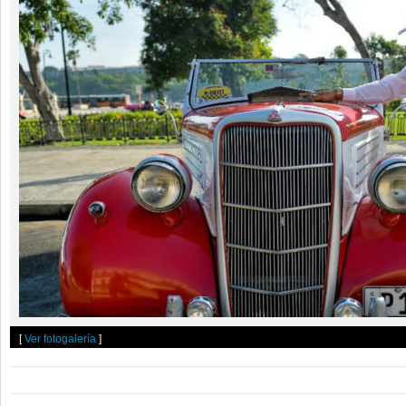
[
Ver fotogalería
]