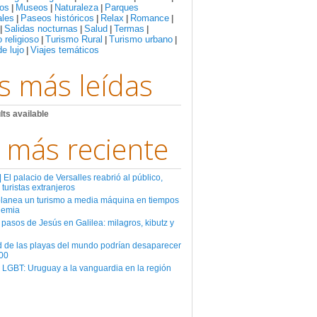
os
Museos
Naturaleza
Parques
|
|
|
ales
Paseos históricos
Relax
Romance
|
|
|
|
Salidas nocturnas
Salud
Termas
|
|
|
|
 religioso
Turismo Rural
Turismo urbano
|
|
|
de lujo
Viajes temáticos
|
s más leídas
lts available
 más reciente
El palacio de Versalles reabrió al público,
 turistas extranjeros
planea un turismo a media máquina en tiempos
demia
 pasos de Jesús en Galilea: milagros, kibutz y
d de las playas del mundo podrían desaparecer
00
 LGBT: Uruguay a la vanguardia en la región