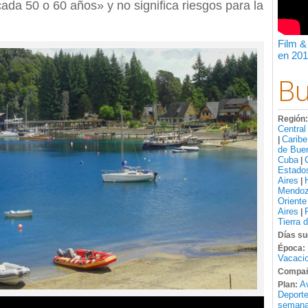
da 50 o 60 años» y no significa riesgos para la
Film &
en 201
Bu
Región
Central
Caribe
|
de Bue
Cuba
|
Estado
Aires
|
Mendo
Oriente
Aires
|
Tierra 
Días su
Época:
Vacacio
Compañ
A
Plan:
Deport
semana