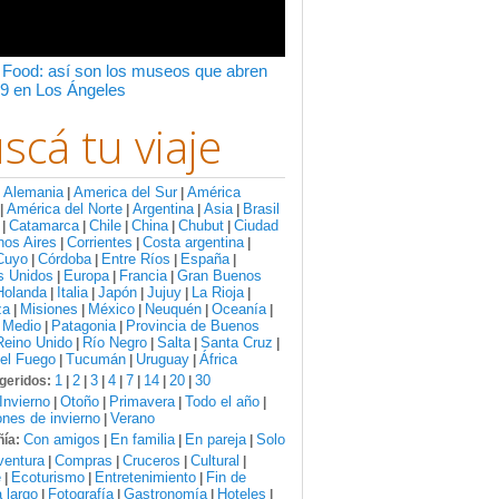
 Food: así son los museos que abren
9 en Los Ángeles
scá tu viaje
Alemania
America del Sur
América
:
|
|
América del Norte
Argentina
Asia
Brasil
|
|
|
|
Catamarca
Chile
China
Chubut
Ciudad
|
|
|
|
|
nos Aires
Corrientes
Costa argentina
|
|
|
Cuyo
Córdoba
Entre Ríos
España
|
|
|
|
s Unidos
Europa
Francia
Gran Buenos
|
|
|
Holanda
Italia
Japón
Jujuy
La Rioja
|
|
|
|
|
za
Misiones
México
Neuquén
Oceanía
|
|
|
|
|
 Medio
Patagonia
Provincia de Buenos
|
|
Reino Unido
Río Negro
Salta
Santa Cruz
|
|
|
|
del Fuego
Tucumán
Uruguay
África
|
|
|
1
2
3
4
7
14
20
30
geridos:
|
|
|
|
|
|
|
Invierno
Otoño
Primavera
Todo el año
|
|
|
|
nes de invierno
Verano
|
Con amigos
En familia
En pareja
Solo
ía:
|
|
|
ventura
Compras
Cruceros
Cultural
|
|
|
|
e
Ecoturismo
Entretenimiento
Fin de
|
|
|
 largo
Fotografía
Gastronomía
Hoteles
|
|
|
|