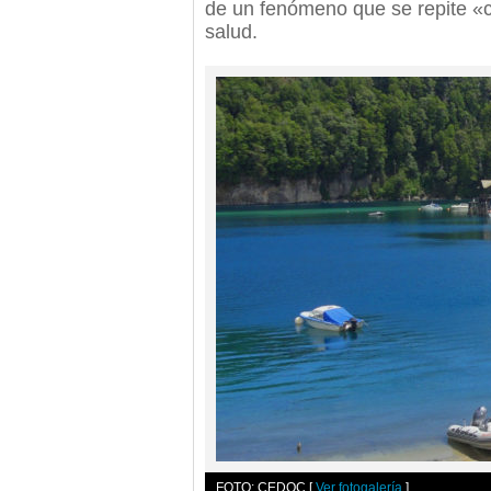
de un fenómeno que se repite «ca
salud.
FOTO: CEDOC
[
Ver fotogalería
]