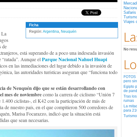
Mercad
Nacion
Safaris
Turismo
Viajes 
Ficha
La
Región:
Argentina
,
Neuquén
a La
lagos
s de
No resu
 extranjeros, está superando de a poco una indeseada invasión
Parque Nacional Nahuel Huapi
e “ratada”. Aunque el
Lo
ticos en las inmediaciones del lugar debido a la invasión de
gónica, las autoridades turísticas aseguran que “funciona todo
FOTOS | 
pero sin
ncia de Neuquén dijo que se están desarrollando con
Egipto 
de pan
del mes de noviembre
como la carrera de ciclismo “Unión 7
Tras los
 1.400 ciclistas-, el K42 con la participación de más de
ruinas
a de nuestro país, en el que compitieron 500 corredores de
La mita
para 21
quén, Marisa Focarazzo, indicó que la situación está
Turismo
didas que sean necesarias.