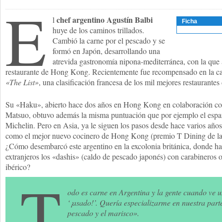
E
chef argentino Agustín Balbi
l
Ficha
huye de los caminos trillados.
Cambió la carne por el pescado y se
formó en Japón, desarrollando una
atrevida gastronomía nipona-mediterránea, con la que 
restaurante de Hong Kong. Recientemente fue recompensado en la ca
«The List»
, una clasificación francesa de los mil mejores restaurante
Su «Haku», abierto hace dos años en Hong Kong en colaboración co
Matsuo, obtuvo además la misma puntuación que por ejemplo el españ
Michelin. Pero en Asia, ya le siguen los pasos desde hace varios año
como el mejor nuevo cocinero de Hong Kong (premio T Dining de la
¿Cómo desembarcó este argentino en la excolonia británica, donde hac
extranjeros los «dashis» (caldo de pescado japonés) con carabineros 
ibérico?
T
odo es carne en Argentina y la gente cuando ve u
‘¡asado!’. Quería especializarme en nuestra part
pescado y el marisco».