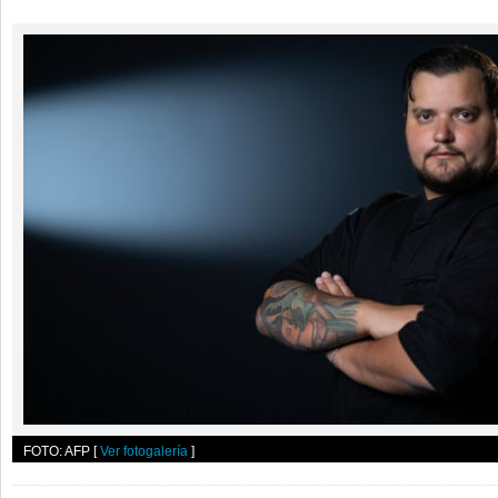
FOTO: AFP
[
Ver fotogalería
]