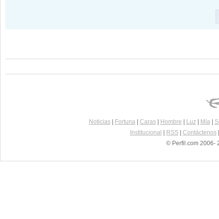
Noticias
|
Fortuna
|
Caras
|
Hombre
|
Luz
|
Mía
|
S
Institucional
|
RSS
|
Contáctenos
© Perfil.com 2006- 