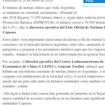
Publicado el 28 de enero de 2020
Ficha
El número de turistas chinos que visita Argentina
se mantiene en constante crecimiento. «Durante el
año 2018 llegaron 71.959 turistas chinos y, según datos todavía provis
Promoción Turística (INPROTUR), el número creció a 76.569 turista
directora ejecutiva del Ente Oficial de Turism
del 6.4%», dijo la
Capasso
.
Estos datos «son importantes para tomar decisiones a fin de orientar la
concretas» en el mercado turístcos argentino, entre ellas «aumentar e
patagónica y preparar a los prestadores turísticos para que los viajer
estadía», remarcó la funcionaria al ser entrevistada por la agencia
Xin
director ejecutivo del Centro Latinoamericano de E
Por su parte, el
Económicos de China (CLEPEC), Gonzalo Tordini
, subrayó que 
habido un crecimiento constante de turistas chinos en Argentina», e in
conjunto con instituciones de la sociedad civil y el sector empresario
puede dar un gran salto tanto en términos nominales como también en
estadías», estimó.
«Sin lugar a dudas estas causas han generado un aumento en la llega
mayor cantidad de acciones específicas en los destinos más significati
puntualizó Capasso.