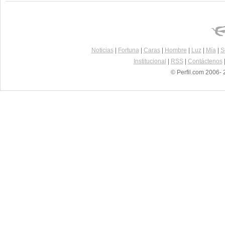
Noticias
|
Fortuna
|
Caras
|
Hombre
|
Luz
|
Mía
|
S
Institucional
|
RSS
|
Contáctenos
© Perfil.com 2006- 