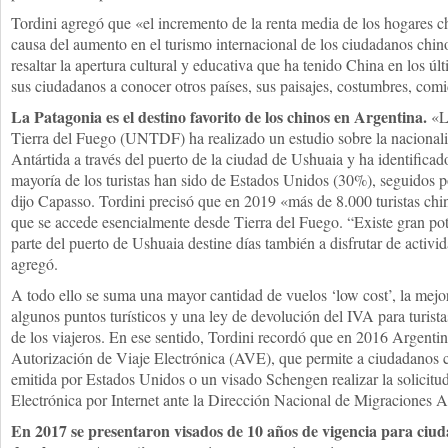
Tordini agregó que «el incremento de la renta media de los hogares ch
causa del aumento en el turismo internacional de los ciudadanos chi
resaltar la apertura cultural y educativa que ha tenido China en los ú
sus ciudadanos a conocer otros países, sus paisajes, costumbres, comi
La Patagonia es el destino favorito de los chinos en Argentina.
«L
Tierra del Fuego (UNTDF) ha realizado un estudio sobre la nacionalid
Antártida a través del puerto de la ciudad de Ushuaia y ha identifica
mayoría de los turistas han sido de Estados Unidos (30%), seguidos 
dijo Capasso. Tordini precisó que en 2019 «más de 8.000 turistas chino
que se accede esencialmente desde Tierra del Fuego. “Existe gran pote
parte del puerto de Ushuaia destine días también a disfrutar de activi
agregó.
A todo ello se suma una mayor cantidad de vuelos ‘low cost’, la mejor
algunos puntos turísticos y una ley de devolución del IVA para turista
de los viajeros. En ese sentido, Tordini recordó que en 2016 Argenti
Autorización de Viaje Electrónica (AVE), que permite a ciudadanos 
emitida por Estados Unidos o un visado Schengen realizar la solicitu
Electrónica por Internet ante la Dirección Nacional de Migraciones A
En 2017 se presentaron visados de 10 años de vigencia para ciu