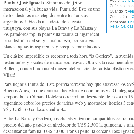
Región:
Americ
Punta / José Ignacio.
Sinónimo del jet set
Cuánto tiempo 
internacional y la buena vida, Punta del Este es uno
Cuándo ir:
Ver
de los destinos más elegidos entre los turistas
Con quién ir:
C
argentinos. Ubicada al sudeste de la costa
Ideal para:
Ent
Relax
,
Salidas
uruguaya, con sus playas La Brava y La Mansa y
los paradores top, la península resulta el lugar ideal
para disfrutar del sol y la naturaleza, por su arena
blanca, aguas transparentes y bosques encantadores.
Un clásico imperdible es recorrer a toda hora “la Gorlero”, la avenida
restaurantes y locales de marcas exclusivas. Otra visita recomendabl
Ballena, donde funciona el museo-atelier-hotel del artista plástico y 
Vilaró.
Para llegar a Punta del Este por vía terrestre hay que atravesar los 69
Buenos Aires, lo que demora alrededor de ocho horas vía Gualeguay
temporada, la Cámara Hotelera ofrecerá un descuento de hasta un 15 
argentinos sobre los precios de tarifas web y mostrador: hoteles 3 es
95 y US$ 160 en base cuádruple.
Entre La Barra y Gorlero, los chalets y tiempo compartidos como par
precios del año pasado en alrededor de US$ 2.500 la quincena, y una 
descansar en familia, US$ 4.000. Por su parte, la cercana José Ignaci