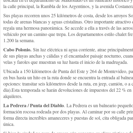
la calle principal, la Rambla de los Argentinos, y la avenida Costaner
Sus playas recorren unos 25 kilómetros de costa, desde los arroyos So
todas de arenas blancas y aguas cristalinas. Otro importante atractivo
regala una hermosa panorámica. Se accede a ella a través de las aerosi
vehículo por un camino que trepa. Los departamentos estilo chalet fr
1.200 la semana.
Cabo Polonio.
Sin luz eléctrica ni agua corriente, atrae principalmen
de sus playas anchas y cálidas y el encantador paisaje nocturno, cuan
velas y faroles que muestran su luz hasta el inicio de la madrugada.
Ubicada a 150 kilómetros de Punta del Este y 264 de Montevideo, par
en bus hasta un hito en la ruta donde se encuentra la entrada al balnear
opciones: transitar seis kilómetros desde la ruta, en jeep, camión, o 
día).Esta temporada se harán devoluciones de impuestos del 22 % en se
alquileres.
La Pedrera / Punta del Diablo
. La Pedrera es un balneario pequeñ
formación rocosa rodeada por dos playas. Al caminar por su calle pri
forma directa increíbles amaneceres y puestas de sol, cita obligada pa
única.