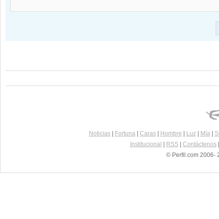
Noticias
|
Fortuna
|
Caras
|
Hombre
|
Luz
|
Mía
|
S
Institucional
|
RSS
|
Contáctenos
© Perfil.com 2006- 