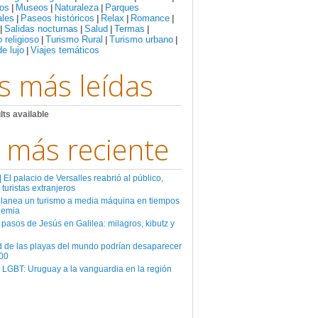
os
Museos
Naturaleza
Parques
|
|
|
ales
Paseos históricos
Relax
Romance
|
|
|
|
Salidas nocturnas
Salud
Termas
|
|
|
|
 religioso
Turismo Rural
Turismo urbano
|
|
|
de lujo
Viajes temáticos
|
s más leídas
lts available
 más reciente
El palacio de Versalles reabrió al público,
 turistas extranjeros
planea un turismo a media máquina en tiempos
demia
 pasos de Jesús en Galilea: milagros, kibutz y
d de las playas del mundo podrían desaparecer
00
 LGBT: Uruguay a la vanguardia en la región