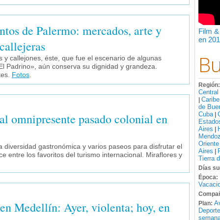
ntos de Palermo: mercados, arte y
Film &
en 201
callejeras
Bu
y callejones, éste, que fue el escenario de algunas
l Padrino», aún conserva su dignidad y grandeza.
tes.
Fotos
.
Región
Central
Caribe
|
de Bue
Cuba
 al omnipresente pasado colonial en
|
Estado
Aires
|
Mendo
Oriente
 diversidad gastronómica y varios paseos para disfrutar el
Aires
|
e entre los favoritos del turismo internacional. Miraflores y
Tierra 
Días su
Época:
Vacacio
Compañ
en Medellín: Ayer, violenta; hoy, en
A
Plan:
Deport
semana