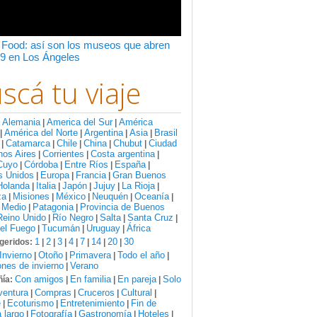
 Food: así son los museos que abren
9 en Los Ángeles
scá tu viaje
Alemania
America del Sur
América
:
|
|
América del Norte
Argentina
Asia
Brasil
|
|
|
|
Catamarca
Chile
China
Chubut
Ciudad
|
|
|
|
|
nos Aires
Corrientes
Costa argentina
|
|
|
Cuyo
Córdoba
Entre Ríos
España
|
|
|
|
s Unidos
Europa
Francia
Gran Buenos
|
|
|
Holanda
Italia
Japón
Jujuy
La Rioja
|
|
|
|
|
za
Misiones
México
Neuquén
Oceanía
|
|
|
|
|
 Medio
Patagonia
Provincia de Buenos
|
|
Reino Unido
Río Negro
Salta
Santa Cruz
|
|
|
|
del Fuego
Tucumán
Uruguay
África
|
|
|
1
2
3
4
7
14
20
30
geridos:
|
|
|
|
|
|
|
Invierno
Otoño
Primavera
Todo el año
|
|
|
|
nes de invierno
Verano
|
Con amigos
En familia
En pareja
Solo
ía:
|
|
|
ventura
Compras
Cruceros
Cultural
|
|
|
|
e
Ecoturismo
Entretenimiento
Fin de
|
|
|
 largo
Fotografía
Gastronomía
Hoteles
|
|
|
|