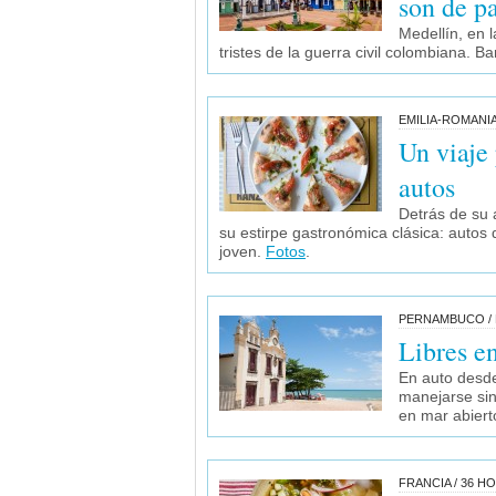
son de p
Medellín, en l
tristes de la guerra civil colombiana. Ba
EMILIA-ROMANIA 
Un viaje 
autos
Detrás de su 
su estirpe gastronómica clásica: autos 
joven.
Fotos
.
PERNAMBUCO / 
Libres en
En auto desde
manejarse sin
en mar abiert
FRANCIA / 36 H