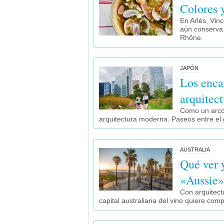
Colores 
En Arlés, Vin
aún conserva 
Rhône.
JAPÓN
Los enca
arquitec
Como un arco 
arquitectura moderna. Paseos entre el g
AUSTRALIA
Qué ver 
«Aussie»
Con arquitectu
capital australiana del vino quiere co