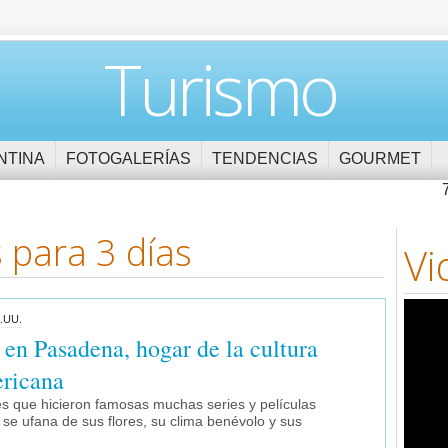
Turismo
NTINA
FOTOGALERÍAS
TENDENCIAS
GOURMET
 para 3 días
Vi
.UU.
 en Pasadena, hogar de la cultura
ricana
s que hicieron famosas muchas series y películas
 se ufana de sus flores, su clima benévolo y sus