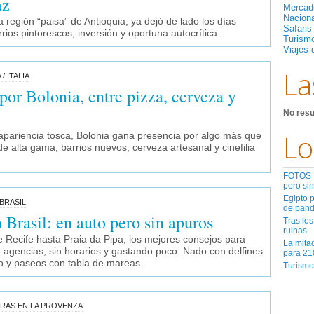
az
Mercad
Nacion
a región “paisa” de Antioquia, ya dejó de lado los días
Safaris
rrios pintorescos, inversión y oportuna autocrítica.
Turismo
Viajes 
La
/ ITALIA
por Bolonia, entre pizza, cerveza y
No resu
Lo
apariencia tosca, Bolonia gana presencia por algo más que
de alta gama, barrios nuevos, cerveza artesanal y cinefilia
FOTOS | 
pero sin
Egipto 
BRASIL
de pan
 Brasil: en auto pero sin apuros
Tras los
ruinas
 Recife hasta Praia da Pipa, los mejores consejos para
La mita
 agencias, sin horarios y gastando poco. Nado con delfines
para 21
o y paseos con tabla de mareas.
Turismo
ORAS EN LA PROVENZA