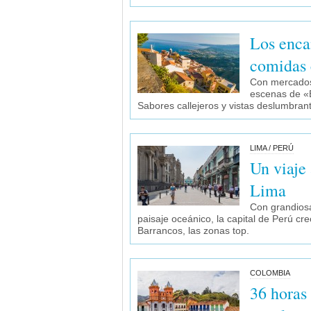
Los enca
comidas 
Con mercados 
escenas de «E
Sabores callejeros y vistas deslumbran
LIMA / PERÚ
Un viaje
Lima
Con grandiosa
paisaje oceánico, la capital de Perú crec
Barrancos, las zonas top.
COLOMBIA
36 horas 