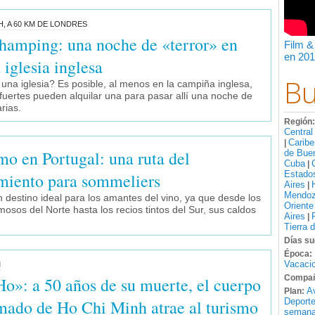
 A 60 KM DE LONDRES
Champing: una noche de «terror» en
Film &
en 201
 iglesia inglesa
Bu
na iglesia? Es posible, al menos en la campiña inglesa,
fuertes pueden alquilar una para pasar allí una noche de
rias.
Región
Central
Caribe
|
mo en Portugal: una ruta del
de Bue
Cuba
|
Estado
miento para sommeliers
Aires
|
Mendo
n destino ideal para los amantes del vino, ya que desde los
Oriente
osos del Norte hasta los recios tintos del Sur, sus caldos
Aires
|
Tierra 
Días su
Época:
Vacacio
M
Compañ
Ho»: a 50 años de su muerte, el cuerpo
A
Plan:
ado de Ho Chi Minh atrae al turismo
Deport
semana