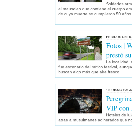
Soldados arma
el mausoleo que contiene el cuerpo emb
de cuya muerte se cumplieron 50 años e
…
ESTADOS UNID
Fotos | 
prestó su
La localidad,
fue escenario del mítico festival, aun
buscan algo más que aire fresco.
"TURISMO SAG
Peregrin
VIP con l
Hoteles de lu
atrae a musulmanes adinerados que no 