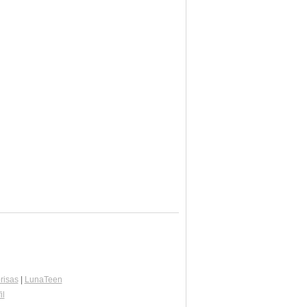
risas
|
LunaTeen
il