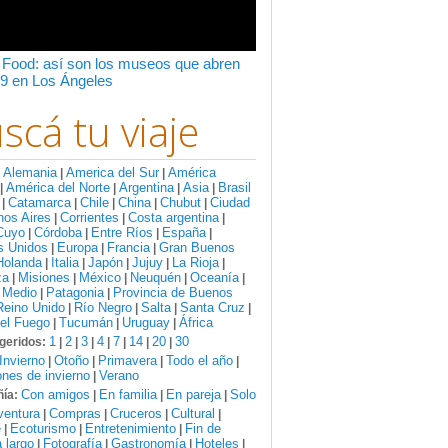
 Food: así son los museos que abren
9 en Los Ángeles
scá tu viaje
Alemania
America del Sur
América
:
|
|
América del Norte
Argentina
Asia
Brasil
|
|
|
|
Catamarca
Chile
China
Chubut
Ciudad
|
|
|
|
|
nos Aires
Corrientes
Costa argentina
|
|
|
Cuyo
Córdoba
Entre Ríos
España
|
|
|
|
s Unidos
Europa
Francia
Gran Buenos
|
|
|
Holanda
Italia
Japón
Jujuy
La Rioja
|
|
|
|
|
za
Misiones
México
Neuquén
Oceanía
|
|
|
|
|
 Medio
Patagonia
Provincia de Buenos
|
|
Reino Unido
Río Negro
Salta
Santa Cruz
|
|
|
|
del Fuego
Tucumán
Uruguay
África
|
|
|
1
2
3
4
7
14
20
30
geridos:
|
|
|
|
|
|
|
Invierno
Otoño
Primavera
Todo el año
|
|
|
|
nes de invierno
Verano
|
Con amigos
En familia
En pareja
Solo
ía:
|
|
|
ventura
Compras
Cruceros
Cultural
|
|
|
|
e
Ecoturismo
Entretenimiento
Fin de
|
|
|
 largo
Fotografía
Gastronomía
Hoteles
|
|
|
|