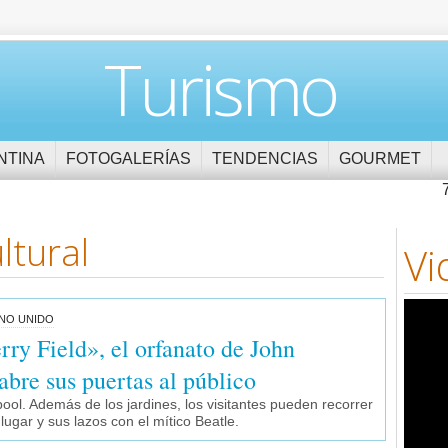
Turismo
NTINA
FOTOGALERÍAS
TENDENCIAS
GOURMET
ltural
Vi
INO UNIDO
rry Field», el orfanato de John
abre sus puertas al público
pool. Además de los jardines, los visitantes pueden recorrer
 lugar y sus lazos con el mítico Beatle.