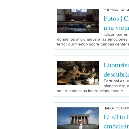
EDLESBOROUGH,
Fotos | 
una vieja
¿Acampar en u
donde los aficionados a las emociones 
terror durmiendo sobre tumbas centena
Enoturis
descubri
Portugal es u
blancos espum
son reconocidos internacionalmente.
HANOI, VIETNA
El «Tío 
embalsam