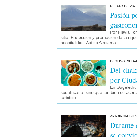
RELATO DE VIAJ
Pasión p
gastrono
Por Flavia To
sitio. Protección y promoción de la riqu
hospitalidad. Así es Atacama.
DESTINO: SUDÁ
Del chak
por Ciud
En Gugelethu,
sudafricana, sino que también se acer
turístico.
ARABIA SAUDITA
Durante 
se convi