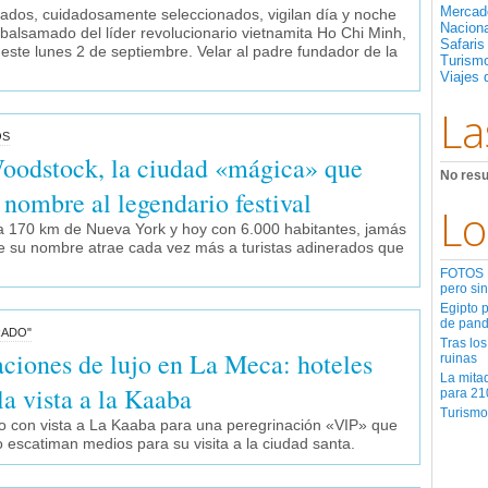
Mercad
dos, cuidadosamente seleccionados, vigilan día y noche
Nacion
alsamado del líder revolucionario vietnamita Ho Chi Minh,
Safaris
ste lunes 2 de septiembre. Velar al padre fundador de la
Turismo
Viajes 
La
OS
Woodstock, la ciudad «mágica» que
No resu
 nombre al legendario festival
Lo
 a 170 km de Nueva York y hoy con 6.000 habitantes, jamás
que su nombre atrae cada vez más a turistas adinerados que
FOTOS | 
pero sin
Egipto 
de pan
RADO"
Tras los
aciones de lujo en La Meca: hoteles
ruinas
La mita
a vista a la Kaaba
para 21
Turismo
jo con vista a La Kaaba para una peregrinación «VIP» que
escatiman medios para su visita a la ciudad santa.