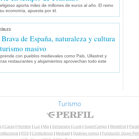
eligioso aporta miles de millones de euros al año. El reino
r su economía, apuesta por él.
EÍBLES
 Brava de España, naturaleza y cultura
l turismo masivo
orprende con pueblos medievales como Pals, Ullastret y
tras restaurantes y alojamientos aprovechan todo este
Turismo
a
|
Caras
|
Hombre
|
Luz
|
Mía
|
Semanario
|
Look
|
SuperCampo
|
WeekEnd
|
Parab
nstitucional
|
RSS
|
Contáctenos
|
Mediakit
|
Quiénes somos
|
Fundación Grupo Perf