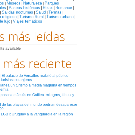
os
Museos
Naturaleza
Parques
|
|
|
ales
Paseos históricos
Relax
Romance
|
|
|
|
Salidas nocturnas
Salud
Termas
|
|
|
|
 religioso
Turismo Rural
Turismo urbano
|
|
|
de lujo
Viajes temáticos
|
s más leídas
lts available
 más reciente
El palacio de Versalles reabrió al público,
 turistas extranjeros
planea un turismo a media máquina en tiempos
demia
 pasos de Jesús en Galilea: milagros, kibutz y
d de las playas del mundo podrían desaparecer
00
 LGBT: Uruguay a la vanguardia en la región