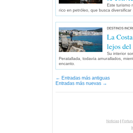
Este turismo r
rico en petróleo, que busca diversifica
DESTINOS INCR
La Costa
lejos de
Su interior s
Peratallada, todavía amurallados, mien
encanto.
←
Entradas más antiguas
Entradas más nuevas
→
Navegador de artículos
Noticias
|
Fortun
I