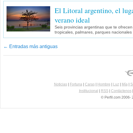
El Litoral argentino, el lug
verano ideal
Seis provincias argentinas que te ofrecen
tropicales, palmares, parques nacionales
←
Entradas más antiguas
Navegador de artículos
Noticias
|
Fortuna
|
Caras
|
Hombre
|
Luz
|
Mía
|
S
Institucional
|
RSS
|
Contáctenos
© Perfil.com 2006- 