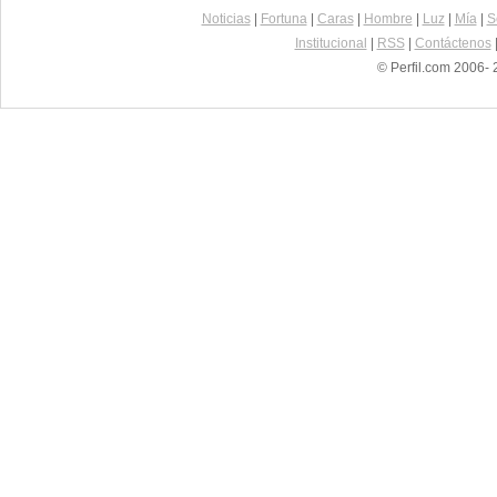
Noticias
|
Fortuna
|
Caras
|
Hombre
|
Luz
|
Mía
|
S
Institucional
|
RSS
|
Contáctenos
© Perfil.com 2006- 