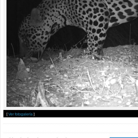
[
Ver fotogalería
]