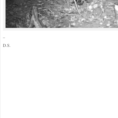
–
D.S.