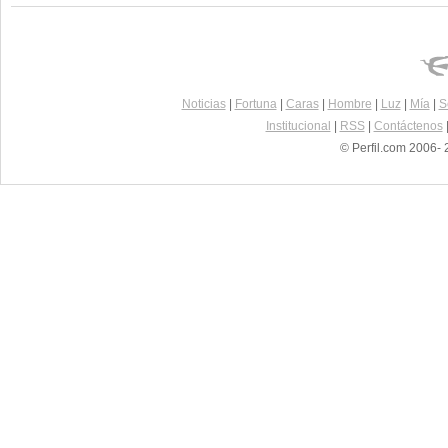
Noticias
|
Fortuna
|
Caras
|
Hombre
|
Luz
|
Mía
|
S
Institucional
|
RSS
|
Contáctenos
© Perfil.com 2006- 