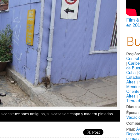
Film &
en 201
Bu
Región
Central
Caribe
|
de Bue
Cuba
|
Estado
Aires
|
Mendo
Oriente
Aires
|
Tierra 
Días su
Época:
us construcciones antiguas, sus casas de chapa y madera pintadas
Vacacio
Compañ
A
Plan:
Deport
semana