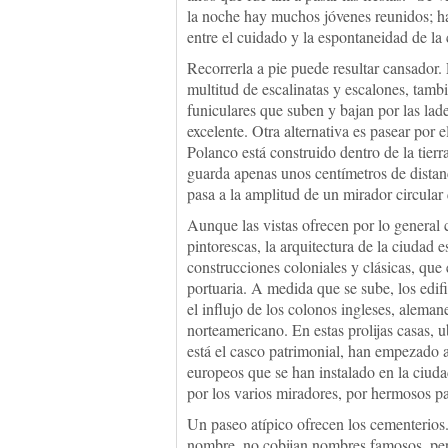
la noche hay muchos jóvenes reunidos; ha
entre el cuidado y la espontaneidad de la
Recorrerla a pie puede resultar cansador.
multitud de escalinatas y escalones, tambi
funiculares que suben y bajan por las lade
excelente. Otra alternativa es pasear por
Polanco está construido dentro de la tier
guarda apenas unos centímetros de distanc
pasa a la amplitud de un mirador circular
Aunque las vistas ofrecen por lo general 
pintorescas, la arquitectura de la ciudad e
construcciones coloniales y clásicas, que
portuaria. A medida que se sube, los edif
el influjo de los colonos ingleses, alemane
norteamericano. En estas prolijas casas,
está el casco patrimonial, han empezado 
europeos que se han instalado en la ciudad
por los varios miradores, por hermosos p
Un paseo atípico ofrecen los cementerios.
nombre, no cobijan nombres famosos, pero