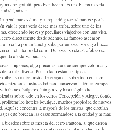
y mucho graffitti, pero bien hecho. Es una buena mezcla
 ciudad”, añade.
 La pendiente es dura, y aunque dé gusto adentrarse por la
én vale la pena verla desde más arriba, sobre uno de los
ras, ofreciendo breves y peculiares viajecitos con una vista
 el cerro directamente desde adentro. El famoso ascensor
ra; uno entra por un túnel y sube por un ascensor cuyo hueco
ia con el interior del cerro. Del ascenso claustrofóbico se
 que da a toda Valparaíso.
casas simplonas, algo precarias, aunque siempre coloridas y
s de lo más diversa. Por un lado están las típicas
 exhiben su majestuosidad y elegancia sobre todo en la zona
icios pierden la fastuosidad pero conservan la tónica europea,
s, italianos, búlgaros, húngaros, y hasta algún aire
 ubicadas sobre todo en los cerros Concepción y Alegre, donde
a proliferar los hoteles boutique, muchos propiedad de nuevos
. Aquí se concentra la mayoría de los turistas, que circulan
asajes que bordean las casas asomándose a la ciudad y al mar.
 Ubicados sobre la meseta del cerro Panteón, al que dieron
 sí varios mausoleos y criptas espectaculares, algunas de