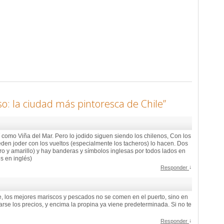
so: la ciudad más pintoresca de Chile
”
como Viña del Mar. Pero lo jodido siguen siendo los chilenos, Con los
den joder con los vueltos (especialmente los tacheros) lo hacen. Dos
gro y amarillo) y hay banderas y símbolos inglesas por todos lados en
 en inglés)
↓
Responder
, los mejores mariscos y pescados no se comen en el puerto, sino en
carse los precios, y encima la propina ya viene predeterminada. Si no te
↓
Responder