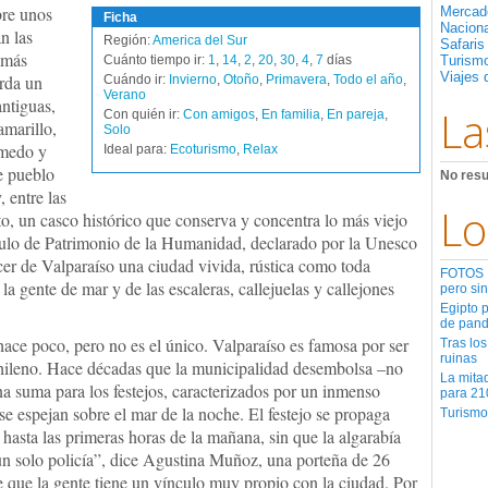
bre unos
Mercad
Ficha
Nacion
n las
Región:
America del Sur
Safaris
d más
Cuánto tiempo ir:
1
,
14
,
2
,
20
,
30
,
4
,
7
días
Turismo
Viajes 
erda un
Cuándo ir:
Invierno
,
Otoño
,
Primavera
,
Todo el año
,
Verano
ntiguas,
La
Con quién ir:
Con amigos
,
En familia
,
En pareja
,
amarillo,
Solo
úmedo y
Ideal para:
Ecoturismo
,
Relax
te pueblo
No resu
 entre las
Lo
o, un casco histórico que conserva y concentra lo más viejo
título de Patrimonio de la Humanidad, declarado por la Unesco
cer de Valparaíso una ciudad vivida, rústica como toda
FOTOS | 
la gente de mar y de las escaleras, callejuelas y callejones
pero sin
Egipto 
de pan
ace poco, pero no es el único. Valparaíso es famosa por ser
Tras los
ruinas
chileno. Hace décadas que la municipalidad desembolsa –no
La mita
a suma para los festejos, caracterizados por un inmenso
para 21
 se espejan sobre el mar de la noche. El festejo se propaga
Turismo
 hasta las primeras horas de la mañana, sin que la algarabía
 un solo policía”, dice Agustina Muñoz, una porteña de 26
ve que la gente tiene un vínculo muy propio con la ciudad. Por