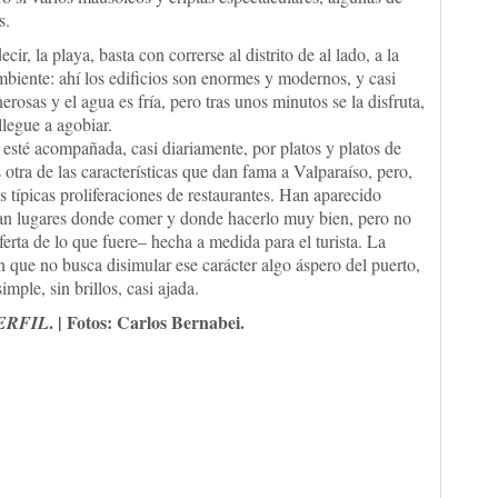
s.
ir, la playa, basta con correrse al distrito de al lado, a la
iente: ahí los edificios son enormes y modernos, y casi
erosas y el agua es fría, pero tras unos minutos se la disfruta,
legue a agobiar.
ad esté acompañada, casi diariamente, por platos y platos de
otra de las características que dan fama a Valparaíso, pero,
s típicas proliferaciones de restaurantes. Han aparecido
altan lugares donde comer y donde hacerlo muy bien, pero no
erta de lo que fuere– hecha a medida para el turista. La
n que no busca disimular ese carácter algo áspero del puerto,
mple, sin brillos, casi ajada.
. | Fotos: Carlos Bernabei.
ERFIL