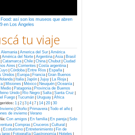
 Food: así son los museos que abren
9 en Los Ángeles
scá tu viaje
Alemania
America del Sur
América
:
|
|
América del Norte
Argentina
Asia
Brasil
|
|
|
|
Catamarca
Chile
China
Chubut
Ciudad
|
|
|
|
|
nos Aires
Corrientes
Costa argentina
|
|
|
Cuyo
Córdoba
Entre Ríos
España
|
|
|
|
s Unidos
Europa
Francia
Gran Buenos
|
|
|
Holanda
Italia
Japón
Jujuy
La Rioja
|
|
|
|
|
za
Misiones
México
Neuquén
Oceanía
|
|
|
|
|
 Medio
Patagonia
Provincia de Buenos
|
|
Reino Unido
Río Negro
Salta
Santa Cruz
|
|
|
|
del Fuego
Tucumán
Uruguay
África
|
|
|
1
2
3
4
7
14
20
30
geridos:
|
|
|
|
|
|
|
Invierno
Otoño
Primavera
Todo el año
|
|
|
|
nes de invierno
Verano
|
Con amigos
En familia
En pareja
Solo
ía:
|
|
|
ventura
Compras
Cruceros
Cultural
|
|
|
|
e
Ecoturismo
Entretenimiento
Fin de
|
|
|
 largo
Fotografía
Gastronomía
Hoteles
|
|
|
|