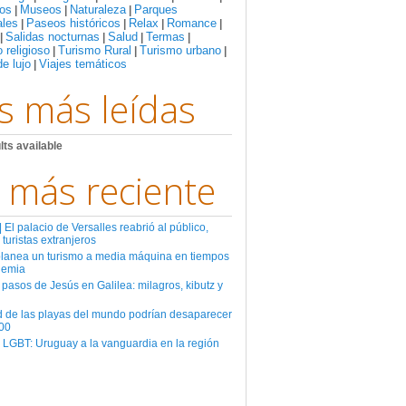
os
Museos
Naturaleza
Parques
|
|
|
ales
Paseos históricos
Relax
Romance
|
|
|
|
Salidas nocturnas
Salud
Termas
|
|
|
|
 religioso
Turismo Rural
Turismo urbano
|
|
|
de lujo
Viajes temáticos
|
s más leídas
lts available
 más reciente
El palacio de Versalles reabrió al público,
 turistas extranjeros
planea un turismo a media máquina en tiempos
demia
 pasos de Jesús en Galilea: milagros, kibutz y
d de las playas del mundo podrían desaparecer
00
 LGBT: Uruguay a la vanguardia en la región