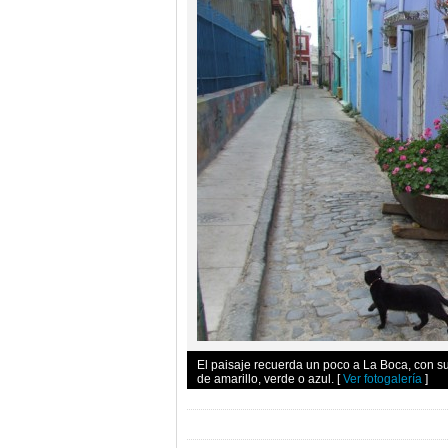
El paisaje recuerda un poco a La Boca, con s
de amarillo, verde o azul.
[
Ver fotogalería
]