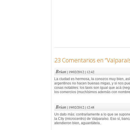
23 Comentarios en “
Valparaí
Brian
| 19/02/2012 | 12:42
La ciudad es hermosa, la conozco muy bien, así 
argentinos no hacen buenas migas, y si nos pue
cosas notables: los taxis son igual que acá (ne
los comercios (muchísimos además con nombres
Brian
| 19/02/2012 | 12:48
Un dato más: contrariamente a lo que se supone
la City (microcentro) de Valparaíso. Eso sí, ban
atendieron bien, aguantátela.