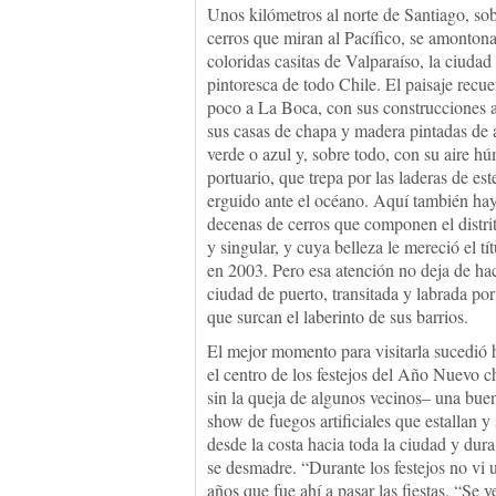
Unos kilómetros al norte de Santiago, so
cerros que miran al Pacífico, se amontona
coloridas casitas de Valparaíso, la ciuda
pintoresca de todo Chile. El paisaje recu
poco a La Boca, con sus construcciones a
sus casas de chapa y madera pintadas de 
verde o azul y, sobre todo, con su aire h
portuario, que trepa por las laderas de es
erguido ante el océano. Aquí también hay,
decenas de cerros que componen el distrit
y singular, y cuya belleza le mereció el 
en 2003. Pero esa atención no deja de ha
ciudad de puerto, transitada y labrada por 
que surcan el laberinto de sus barrios.
El mejor momento para visitarla sucedió h
el centro de los festejos del Año Nuevo 
sin la queja de algunos vecinos– una buen
show de fuegos artificiales que estallan y
desde la costa hacia toda la ciudad y dura
se desmadre. “Durante los festejos no vi
años que fue ahí a pasar las fiestas. “Se 