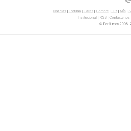
Noticias
|
Fortuna
|
Caras
|
Hombre
|
Luz
|
Mía
|
S
Institucional
|
RSS
|
Contáctenos
© Perfil.com 2006- 