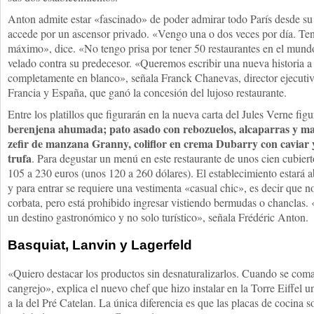
Anton admite estar «fascinado» de poder admirar todo París desde su 
accede por un ascensor privado. «Vengo una o dos veces por día. Ten
máximo», dice. «No tengo prisa por tener 50 restaurantes en el mund
velado contra su predecesor. «Queremos escribir una nueva historia a 
completamente en blanco», señala Franck Chanevas, director ejecuti
Francia y España, que ganó la concesión del lujoso restaurante.
Entre los platillos que figurarán en la nueva carta del Jules Verne fig
berenjena ahumada; pato asado con rebozuelos, alcaparras y ma
zefir de manzana Granny, coliflor en crema Dubarry con caviar y 
trufa
. Para degustar un menú en este restaurante de unos cien cubier
105 a 230 euros (unos 120 a 260 dólares). El establecimiento estará a
y para entrar se requiere una vestimenta «casual chic», es decir que no
corbata, pero está prohibido ingresar vistiendo bermudas o chanclas.
un destino gastronómico y no solo turístico», señala Frédéric Anton.
Basquiat, Lanvin y Lagerfeld
«Quiero destacar los productos sin desnaturalizarlos. Cuando se coma
cangrejo», explica el nuevo chef que hizo instalar en la Torre Eiffel u
a la del Pré Catelan. La única diferencia es que las placas de cocina so