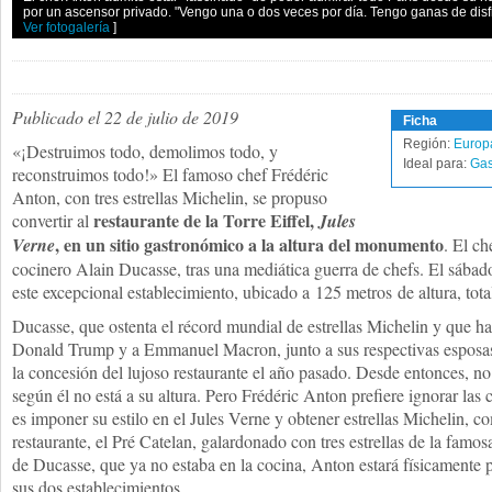
por un ascensor privado. "Vengo una o dos veces por día. Tengo ganas de disf
Ver fotogalería
]
Publicado el 22 de julio de 2019
Ficha
Región:
Europ
«¡Destruimos todo, demolimos todo, y
Ideal para:
Gas
reconstruimos todo!» El famoso chef Frédéric
Anton, con tres estrellas Michelin, se propuso
restaurante de la Torre Eiffel,
convertir al
Jules
, en un sitio gastronómico a la altura del monumento
Verne
. El ch
cocinero Alain Ducasse, tras una mediática guerra de chefs. El sábado
este excepcional establecimiento, ubicado a 125 metros de altura, tot
Ducasse, que ostenta el récord mundial de estrellas Michelin y que ha
Donald Trump y a Emmanuel Macron, junto a sus respectivas esposas
la concesión del lujoso restaurante el año pasado. Desde entonces, no 
según él no está a su altura. Pero Frédéric Anton prefiere ignorar las 
es imponer su estilo en el Jules Verne y obtener estrellas Michelin, c
restaurante, el Pré Catelan, galardonado con tres estrellas de la famo
de Ducasse, que ya no estaba en la cocina, Anton estará físicamente 
sus dos establecimientos.