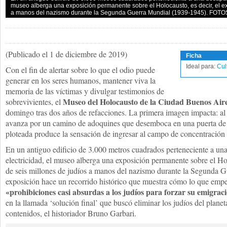
museo alberga una exposición permanente sobre el Holocausto, es decir, el ex
a manos del nazismo durante la Segunda Guerra Mundial (1939-1945). FOTO
(Publicado el 1 de diciembre de 2019)
Ficha
Ideal para:
Cul
Con el fin de alertar sobre lo que el odio puede
generar en los seres humanos, mantener viva la
memoria de las víctimas y divulgar testimonios de
Museo del Holocausto de la Ciudad Buenos Air
sobrevivientes, el
domingo tras dos años de refacciones. La primera imagen impacta: al in
avanza por un camino de adoquines que desemboca en una puerta de v
ploteada produce la sensación de ingresar al campo de concentración
En un antiguo edificio de 3.000 metros cuadrados perteneciente a un
electricidad, el museo alberga una exposición permanente sobre el Hol
de seis millones de judíos a manos del nazismo durante la Segunda 
exposición hace un recorrido histórico que muestra cómo lo que emp
«prohibiciones casi absurdas a los judíos para forzar su emigra
en la llamada ‘solución final’ que buscó eliminar los judíos del planet
contenidos, el historiador Bruno Garbari.