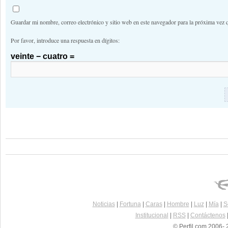
Guardar mi nombre, correo electrónico y sitio web en este navegador para la próxima vez 
Por favor, introduce una respuesta en dígitos:
veinte − cuatro =
Noticias
|
Fortuna
|
Caras
|
Hombre
|
Luz
|
Mía
|
S
Institucional
|
RSS
|
Contáctenos
© Perfil.com 2006- 