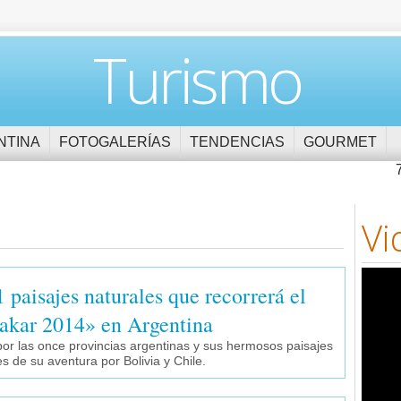
Turismo
NTINA
FOTOGALERÍAS
TENDENCIAS
GOURMET
Vi
1 paisajes naturales que recorrerá el
akar 2014» en Argentina
por las once provincias argentinas y sus hermosos paisajes
s de su aventura por Bolivia y Chile.