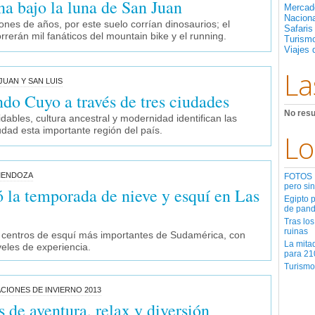
na bajo la luna de San Juan
Mercad
Nacion
ones de años, por este suelo corrían dinosaurios; el
Safaris
rrerán mil fanáticos del mountain bike y el running.
Turismo
Viajes 
La
JUAN Y SAN LUIS
do Cuyo a través de tres ciudades
No resu
idables, cultura ancestral y modernidad identifican las
udad esta importante región del país.
Lo
MENDOZA
FOTOS | 
pero sin
la temporada de nieve y esquí en Las
Egipto 
de pan
Tras los
ruinas
 centros de esquí más importantes de Sudamérica, con
La mita
veles de experiencia.
para 21
Turismo
ACIONES DE INVIERNO 2013
 de aventura, relax y diversión