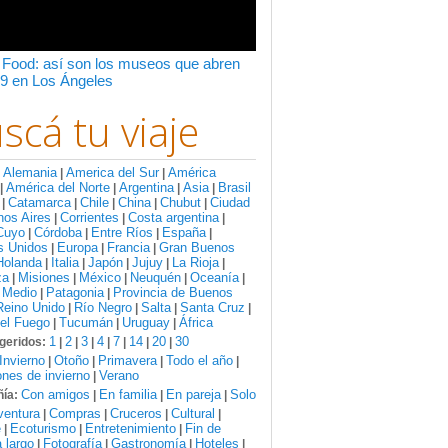
 Food: así son los museos que abren
9 en Los Ángeles
scá tu viaje
Alemania
America del Sur
América
:
|
|
América del Norte
Argentina
Asia
Brasil
|
|
|
|
Catamarca
Chile
China
Chubut
Ciudad
|
|
|
|
|
nos Aires
Corrientes
Costa argentina
|
|
|
Cuyo
Córdoba
Entre Ríos
España
|
|
|
|
s Unidos
Europa
Francia
Gran Buenos
|
|
|
Holanda
Italia
Japón
Jujuy
La Rioja
|
|
|
|
|
za
Misiones
México
Neuquén
Oceanía
|
|
|
|
|
 Medio
Patagonia
Provincia de Buenos
|
|
Reino Unido
Río Negro
Salta
Santa Cruz
|
|
|
|
del Fuego
Tucumán
Uruguay
África
|
|
|
1
2
3
4
7
14
20
30
geridos:
|
|
|
|
|
|
|
Invierno
Otoño
Primavera
Todo el año
|
|
|
|
nes de invierno
Verano
|
Con amigos
En familia
En pareja
Solo
ía:
|
|
|
ventura
Compras
Cruceros
Cultural
|
|
|
|
e
Ecoturismo
Entretenimiento
Fin de
|
|
|
 largo
Fotografía
Gastronomía
Hoteles
|
|
|
|