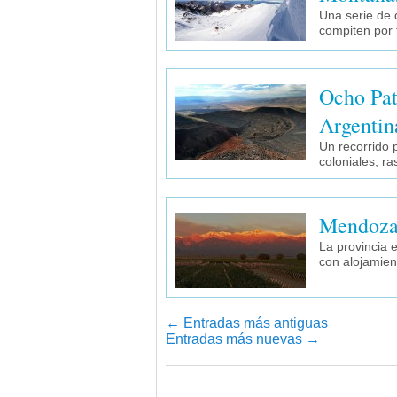
Una serie de 
compiten por 
Ocho Pat
Argentin
Un recorrido p
coloniales, ra
Mendoza,
La provincia 
con alojamient
←
Entradas más antiguas
Entradas más nuevas
→
Navegador de artículos