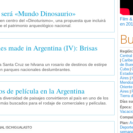
 será «Mundo Dinosaurio»
Film &
 en centro del «Dinoturismo», una propuesta que incluirá
en 201
e el patrimonio arqueológico nacional.
Bu
es made in Argentina (IV): Brisas
Región
Central
Caribe
|
Santa Cruz se hilvana un rosario de destinos de estirpe
de Bue
Cuba
on parques nacionales deslumbrantes.
|
Estado
Aires
|
Mendo
Oriente
os de película en la Argentina
Aires
|
Tierra 
a diversidad de paisajes convirtieron al país en uno de los
Días su
más buscados para el rodaje de comerciales y películas.
Época:
Vacacio
Compañ
A
Plan:
Deport
AL ISCHIGUALASTO
semana