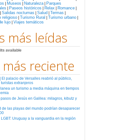
os
Museos
Naturaleza
Parques
|
|
|
ales
Paseos históricos
Relax
Romance
|
|
|
|
Salidas nocturnas
Salud
Termas
|
|
|
|
 religioso
Turismo Rural
Turismo urbano
|
|
|
de lujo
Viajes temáticos
|
s más leídas
lts available
 más reciente
El palacio de Versalles reabrió al público,
 turistas extranjeros
planea un turismo a media máquina en tiempos
demia
 pasos de Jesús en Galilea: milagros, kibutz y
d de las playas del mundo podrían desaparecer
00
 LGBT: Uruguay a la vanguardia en la región