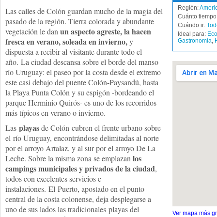
Región:
Americ
Las calles de Colón guardan mucho de la magia del
Cuánto tiempo 
pasado de la región. Tierra colorada y abundante
Cuándo ir:
Tod
un aspecto agreste, la hacen
vegetación le dan
Ideal para:
Eco
fresca en verano, soleada en invierno,
y
Gastronomía
,
dispuesta a recibir al visitante durante todo el
año. La ciudad descansa sobre el borde del manso
río Uruguay: el paseo por la costa desde el extremo
este casi debajo del puente Colón-Paysandú, hasta
la Playa Punta Colón y su espigón -bordeando el
parque Herminio Quirós- es uno de los recorridos
más típicos en verano o invierno.
playas
Las
de Colón cubren el frente urbano sobre
el río Uruguay, encontrándose delimitadas al norte
por el arroyo Artalaz, y al sur por el arroyo De La
los
Leche. Sobre la misma zona se emplazan
campings municipales y privados de la ciudad
,
todos con excelentes servicios e
instalaciones. El Puerto, apostado en el punto
central de la costa colonense, deja desplegarse a
uno de sus lados las tradicionales playas del
Ver mapa más g