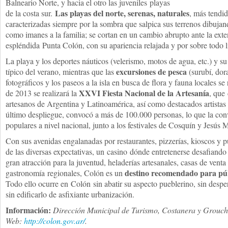
Balneario Norte, y hacia el otro las juveniles playas
Las playas del norte, serenas, naturales
de la costa sur.
, más tendid
caracterizadas siempre por la sombra que salpica sus terrenos dibuja
como imanes a la familia; se cortan en un cambio abrupto ante la exten
espléndida Punta Colón, con su apariencia relajada y por sobre todo l
La playa y los deportes náuticos (velerismo, motos de agua, etc.) y su
excursiones de pesca
típico del verano, mientras que las
(surubí, dora
fotográficos y los paseos a la isla en busca de flora y fauna locales se
XXVI Fiesta Nacional de la Artesanía
de 2013 se realizará la
, que
artesanos de Argentina y Latinoamérica, así como destacados artistas 
último despliegue, convocó a más de 100.000 personas, lo que la con
populares a nivel nacional, junto a los festivales de Cosquín y Jesús 
Con sus avenidas engalanadas por restaurantes, pizzerías, kioscos y 
de las diversas expectativas, un casino dónde entretenerse desafiando a
gran atracción para la juventud, heladerías artesanales, casas de vent
destino recomendado para públ
gastronomía regionales, Colón es un
Todo ello ocurre en Colón sin abatir su aspecto pueblerino, sin desper
sin edificarlo de asfixiante urbanización.
Información:
Dirección Municipal de Turismo, Costanera y Grouch
Web:
http://colon.gov.ar/
.