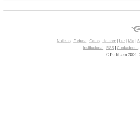
Noticias
|
Fortuna
|
Caras
|
Hombre
|
Luz
|
Mía
|
S
Institucional
|
RSS
|
Contáctenos
© Perfil.com 2006- 