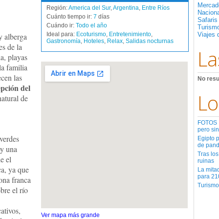
Mercad
Región:
America del Sur
,
Argentina
,
Entre Ríos
Nacion
Cuánto tiempo ir:
7
días
Safaris
Cuándo ir:
Todo el año
Turismo
Ideal para:
Ecoturismo
,
Entretenimiento
,
Viajes 
y alberga
Gastronomía
,
Hoteles
,
Relax
,
Salidas nocturnas
s de la
La
ia, playas
la familia
ecen las
No resu
pción del
Lo
natural de
FOTOS | 
pero sin
verdes
Egipto 
de pan
y una
Tras los
e el
ruinas
ca, ya que
La mita
para 21
zona franca
Turismo
bre el río
ativos,
Ver mapa más grande