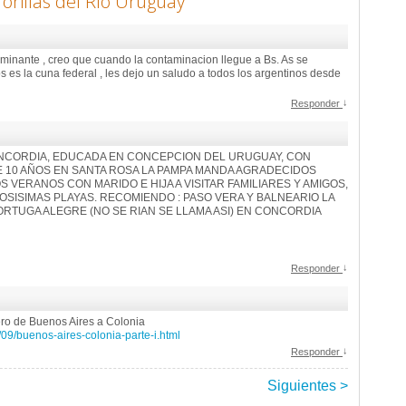
 orillas del Río Uruguay
”
aminante , creo que cuando la contaminacion llegue a Bs. As se
 es la cuna federal , les dejo un saludo a todos los argentinos desde
↓
Responder
ONCORDIA, EDUCADA EN CONCEPCION DEL URUGUAY, CON
E 10 AÑOS EN SANTA ROSA LA PAMPA MANDA AGRADECIDOS
S VERANOS CON MARIDO E HIJA A VISITAR FAMILIARES Y AMIGOS,
SISIMAS PLAYAS. RECOMIENDO : PASO VERA Y BALNEARIO LA
RTUGA ALEGRE (NO SE RIAN SE LLAMA ASI) EN CONCORDIA
↓
Responder
lero de Buenos Aires a Colonia
/09/buenos-aires-colonia-parte-i.html
↓
Responder
Siguientes >