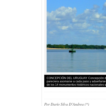
CONCEPCIÓN DEL URUGUAY. Concepción del U
pareciera asomarse a cada paso y adueñarse 
de los 14 monumentos históricos nacionales que
Por Darío Silva D’Andrea (*)