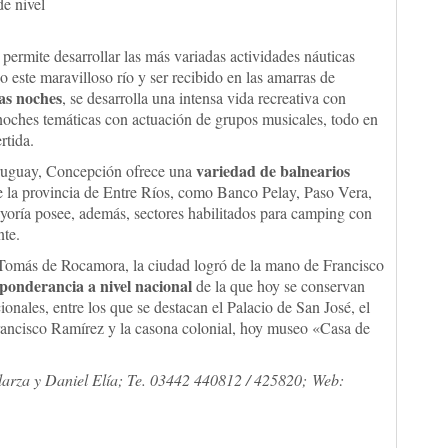
de nivel
 permite desarrollar las más variadas actividades náuticas
 este maravilloso río y ser recibido en las amarras de
las noches
, se desarrolla una intensa vida recreativa con
 noches temáticas con actuación de grupos musicales, todo en
rtida.
variedad de balnearios
Uruguay, Concepción ofrece una
e la provincia de Entre Ríos, como Banco Pelay, Paso Vera,
oría posee, además, sectores habilitados para camping con
nte.
Tomás de Rocamora, la ciudad logró de la mano de Francisco
ponderancia a nivel nacional
de la que hoy se conservan
onales, entre los que se destacan el Palacio de San José, el
rancisco Ramírez y la casona colonial, hoy museo «Casa de
larza y Daniel Elía; Te. 03442 440812 / 425820; Web: