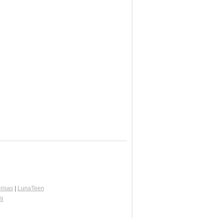
risas
|
LunaTeen
il