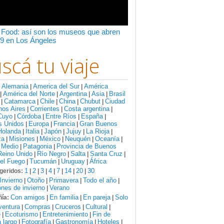
 Food: así son los museos que abren
9 en Los Ángeles
scá tu viaje
Alemania
America del Sur
América
:
|
|
América del Norte
Argentina
Asia
Brasil
|
|
|
|
Catamarca
Chile
China
Chubut
Ciudad
|
|
|
|
|
nos Aires
Corrientes
Costa argentina
|
|
|
Cuyo
Córdoba
Entre Ríos
España
|
|
|
|
s Unidos
Europa
Francia
Gran Buenos
|
|
|
Holanda
Italia
Japón
Jujuy
La Rioja
|
|
|
|
|
za
Misiones
México
Neuquén
Oceanía
|
|
|
|
|
 Medio
Patagonia
Provincia de Buenos
|
|
Reino Unido
Río Negro
Salta
Santa Cruz
|
|
|
|
del Fuego
Tucumán
Uruguay
África
|
|
|
1
2
3
4
7
14
20
30
geridos:
|
|
|
|
|
|
|
Invierno
Otoño
Primavera
Todo el año
|
|
|
|
nes de invierno
Verano
|
Con amigos
En familia
En pareja
Solo
ía:
|
|
|
ventura
Compras
Cruceros
Cultural
|
|
|
|
e
Ecoturismo
Entretenimiento
Fin de
|
|
|
 largo
Fotografía
Gastronomía
Hoteles
|
|
|
|