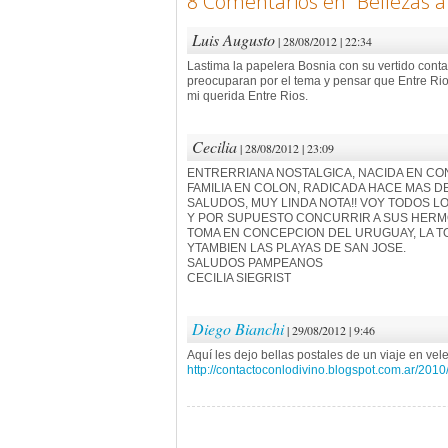
8 Comentarios en “
Bellezas a
Luis Augusto
| 28/08/2012 | 22:34
Lastima la papelera Bosnia con su vertido cont
preocuparan por el tema y pensar que Entre Rios
mi querida Entre Rios.
Cecilia
| 28/08/2012 | 23:09
ENTRERRIANA NOSTALGICA, NACIDA EN C
FAMILIA EN COLON, RADICADA HACE MAS D
SALUDOS, MUY LINDA NOTA!! VOY TODOS LO
Y POR SUPUESTO CONCURRIR A SUS HERMO
TOMA EN CONCEPCION DEL URUGUAY, LA TO
YTAMBIEN LAS PLAYAS DE SAN JOSE.
SALUDOS PAMPEANOS
CECILIA SIEGRIST
Diego Bianchi
| 29/08/2012 | 9:46
Aquí les dejo bellas postales de un viaje en ve
http://contactoconlodivino.blogspot.com.ar/2010