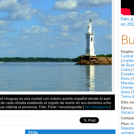
Film &
en 201
Bu
Región
Central
Caribe
|
de Bue
Cuba
|
Estado
Aires
|
Mendo
Oriente
Aires
|
Tierra 
ruguay es una ciudad con notorio acento español donde el ayer
Días su
de cada mirada exaltando el orgullo de reunir en sus dominios ocho
 ostenta la provincia. Foto: Flickr / renzoesposito
[
Ver fotogalería
]
Época:
Vacacio
Compañ
A
Plan:
Deport
Ficha
semana