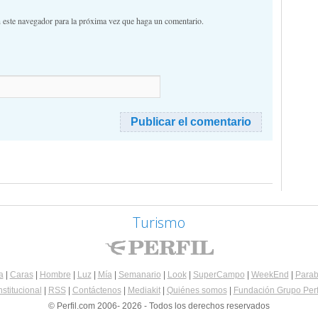
n este navegador para la próxima vez que haga un comentario.
Turismo
a
|
Caras
|
Hombre
|
Luz
|
Mía
|
Semanario
|
Look
|
SuperCampo
|
WeekEnd
|
Parab
nstitucional
|
RSS
|
Contáctenos
|
Mediakit
|
Quiénes somos
|
Fundación Grupo Perf
© Perfil.com 2006- 2026 - Todos los derechos reservados