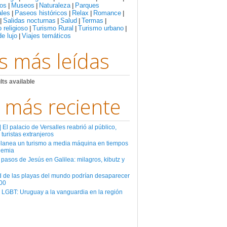
os
Museos
Naturaleza
Parques
|
|
|
ales
Paseos históricos
Relax
Romance
|
|
|
|
Salidas nocturnas
Salud
Termas
|
|
|
|
 religioso
Turismo Rural
Turismo urbano
|
|
|
de lujo
Viajes temáticos
|
s más leídas
lts available
 más reciente
El palacio de Versalles reabrió al público,
 turistas extranjeros
planea un turismo a media máquina en tiempos
demia
 pasos de Jesús en Galilea: milagros, kibutz y
d de las playas del mundo podrían desaparecer
00
 LGBT: Uruguay a la vanguardia en la región