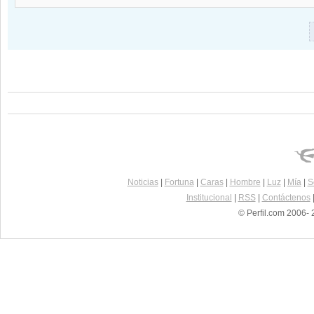
Noticias
|
Fortuna
|
Caras
|
Hombre
|
Luz
|
Mía
|
S
Institucional
|
RSS
|
Contáctenos
© Perfil.com 2006- 