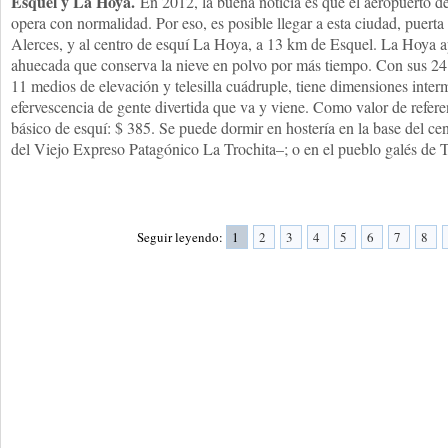
Esquel y La Hoya.
En 2012, la buena noticia es que el aeropuerto d
opera con normalidad. Por eso, es posible llegar a esta ciudad, puert
Alerces, y al centro de esquí La Hoya, a 13 km de Esquel. La Hoya 
ahuecada que conserva la nieve en polvo por más tiempo. Con sus 24 p
11 medios de elevación y telesilla cuádruple, tiene dimensiones interm
efervescencia de gente divertida que va y viene. Como valor de referen
básico de esquí: $ 385. Se puede dormir en hostería en la base del ce
del Viejo Expreso Patagónico La Trochita–; o en el pueblo galés de T
Seguir leyendo:
1
2
3
4
5
6
7
8