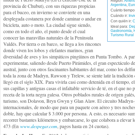
Región:
Améric
provincia de Chubut), con sus riquezas propicias
Argentina
,
Eur
Cuánto tiempo 
para el buceo, en invierno se convierte en una
Cuándo ir:
Inv
desplegada costanera por donde caminar o andar en
Con quién ir:
C
bicicleta, auto o moto. La ciudad sigue siendo,
Ideal para:
Dep
como en todo el año, el punto desde el cual
Gastronomía
,
Turismo Rural
conocer las maravillas naturales de la Península
Valdés. Por tierra o en barco, se llega a los rincones
donde viven los lobos y elefantes marinos, gran
diversidad de aves y los simpáticos pingüinos en Punta Tombo. A parti
experimentar, saliendo desde Puerto Pirámides, el gran espectáculo de
austral, junto con otros fascinantes habitantes del mar, como los delf
toda la zona de Madryn, Rawson y Trelew, se siente latir la tradición
llegó en el siglo XIX. Para vivirla casi como detenida en el tiempo, 
sus capillas y antiguas casas el infaltable servicio de té, en el que no 
receta de la torta negra galesa. Otros poblados rurales de origen galés
turismo, son Dolavon, Bryn Gwyn y Glan Alaw. El circuito Madryn-pu
internacionales, de modo que para un paquete con aéreo y tres noche
doble, hay que calcular $ 3.000 por persona. A esto, es necesario sum
recorrer bastantes kilómetros y embarcarse, lo que colabora a elevar l
473 (En
www.despegar.com
, pagos hasta en 24 cuotas).