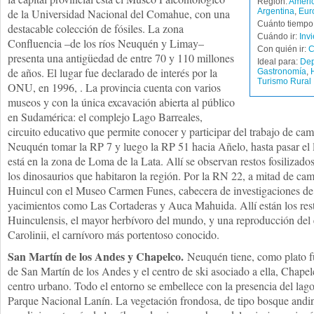
Región:
Améric
de la Universidad Nacional del Comahue, con una
Argentina
,
Eur
Cuánto tiempo 
destacable colección de fósiles. La zona
Cuándo ir:
Inv
Confluencia –de los ríos Neuquén y Limay–
Con quién ir:
C
presenta una antigüedad de entre 70 y 110 millones
Ideal para:
Dep
de años. El lugar fue declarado de interés por la
Gastronomía
,
Turismo Rural
ONU, en 1996, . La provincia cuenta con varios
museos y con la única excavación abierta al público
en Sudamérica: el complejo Lago Barreales,
circuito educativo que permite conocer y participar del trabajo de c
Neuquén tomar la RP 7 y luego la RP 51 hacia Añelo, hasta pasar el
está en la zona de Loma de la Lata. Allí se observan restos fosilizado
los dinosaurios que habitaron la región. Por la RN 22, a mitad de cam
Huincul con el Museo Carmen Funes, cabecera de investigaciones de 
yacimientos como Las Cortaderas y Auca Mahuida. Allí están los res
Huinculensis, el mayor herbívoro del mundo, y una reproducción del
Carolinii, el carnívoro más portentoso conocido.
San Martín de los Andes y Chapelco.
Neuquén tiene, como plato fue
de San Martín de los Andes y el centro de ski asociado a ella, Chapel
centro urbano. Todo el entorno se embellece con la presencia del lag
Parque Nacional Lanín. La vegetación frondosa, de tipo bosque andin