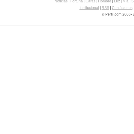
Noticias
|
Fortuna
|
Caras
|
Hombre
|
Luz
|
Mía
|
S
Institucional
|
RSS
|
Contáctenos
© Perfil.com 2006- 