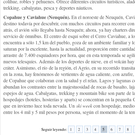
colihue, robles y pehuenes. Ofrece diferentes circuitos turísticos, alad
trekking, cabalgatas, pesca y deportes náuticos.
Copahue y Caviahue (Neuquén).
En el noroeste de Neuquén, Cav
destino todavía por descubrir, con muchos circuitos para recorrer con
atrás, el avión sólo llegaba hasta Neuquén; ahora, ya hay charters dir
servicio de ómnibus. El centro de esquí sobre el Cerro Caviahue, a l
encuentra a sólo 1,5 km del pueblo, goza de un ambiente familiar y l
saturan por la excelente, hasta la actualidad, proporción entre cantid
arrastre de 7.400 esquiadores por hora, que en esta temporada se agil
nuevos telesquíes. Además de los deportes de nieve, en el volcán hay
cráter. Asimismo, el río de la región, el Agrio, en su recorrido transit
en la zona, hay fenómenos de vertientes de agua caliente, con azufre,
de Copahue que colaboran con la salud y el relax. Lagos y lagunas c
abundan los contrastes entre la majestuosidad de rocas de basalto, laja
espejos de agua. Cabalgatas, trekking y mountain bike son parte de l
hospedajes (hoteles, hosterías y aparts) se concentran en la pequeña 
que en invierno luce toda nevada. Un
ski week
con hospedaje, medios
entre los 4 mil y 5 mil pesos por persona, según el momento de la te
Seguir leyendo:
1
2
3
4
5
6
7
8