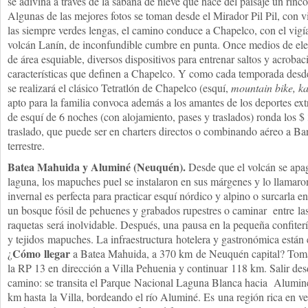
se adivina a través de la sábana de nieve que hace del paisaje un rin
Algunas de las mejores fotos se toman desde el Mirador Pil Pil, con vis
las siempre verdes lengas, el camino conduce a Chapelco, con el vigía 
volcán Lanín, de inconfundible cumbre en punta. Once medios de elev
de área esquiable, diversos dispositivos para entrenar saltos y acroba
características que definen a Chapelco. Y como cada temporada desde
se realizará el clásico Tetratlón de Chapelco (esquí,
mountain bike, k
apto para la familia convoca además a los amantes de los deportes ext
de esquí de 6 noches (con alojamiento, pases y traslados) ronda los $
traslado, que puede ser en charters directos o combinando aéreo a Bar
terrestre.
Batea Mahuida y Aluminé (Neuquén).
Desde que el volcán se apag
laguna, los mapuches puel se instalaron en sus márgenes y lo llamaro
invernal es perfecta para practicar esquí nórdico y alpino o surcarla 
un bosque fósil de pehuenes y grabados rupestres o caminar entre la
raquetas será inolvidable. Después, una pausa en la pequeña confiter
y tejidos mapuches. La infraestructura hotelera y gastronómica están
Cómo llegar
¿
a Batea Mahuida, a 370 km de Neuquén capital? Toma
la RP 13 en dirección a Villa Pehuenia y continuar 118 km. Salir des
camino: se transita el Parque Nacional Laguna Blanca hacia Alumin
km hasta la Villa, bordeando el río Aluminé. Es una región rica en ve