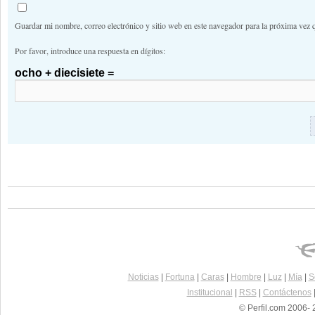
Guardar mi nombre, correo electrónico y sitio web en este navegador para la próxima vez 
Por favor, introduce una respuesta en dígitos:
ocho + diecisiete =
Noticias
|
Fortuna
|
Caras
|
Hombre
|
Luz
|
Mía
|
S
Institucional
|
RSS
|
Contáctenos
© Perfil.com 2006- 