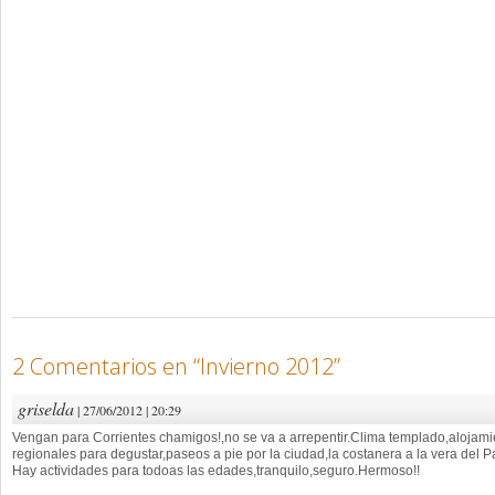
2 Comentarios en “
Invierno 2012
”
griselda
| 27/06/2012 | 20:29
Vengan para Corrientes chamigos!,no se va a arrepentir.Clima templado,alojamien
regionales para degustar,paseos a pie por la ciudad,la costanera a la vera del
Hay actividades para todoas las edades,tranquilo,seguro.Hermoso!!