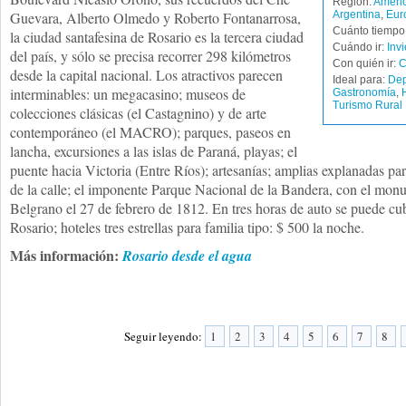
Región:
Améric
Guevara, Alberto Olmedo y Roberto Fontanarrosa,
Argentina
,
Eur
Cuánto tiempo 
la ciudad santafesina de Rosario es la tercera ciudad
Cuándo ir:
Inv
del país, y sólo se precisa recorrer 298 kilómetros
Con quién ir:
C
desde la capital nacional. Los atractivos parecen
Ideal para:
Dep
interminables: un megacasino; museos de
Gastronomía
,
Turismo Rural
colecciones clásicas (el Castagnino) y de arte
contemporáneo (el MACRO); parques, paseos en
lancha, excursiones a las islas de Paraná, playas; el
puente hacia Victoria (Entre Ríos); artesanías; amplias explanadas pa
de la calle; el imponente Parque Nacional de la Bandera, con el mon
Belgrano el 27 de febrero de 1812. En tres horas de auto se puede cub
Rosario; hoteles tres estrellas para familia tipo: $ 500 la noche.
Más información:
Rosario desde el agua
Seguir leyendo:
1
2
3
4
5
6
7
8