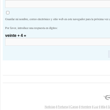
Guardar mi nombre, correo electrónico y sitio web en este navegador para la próxima vez 
Por favor, introduce una respuesta en dígitos:
veinte + 4 =
Noticias
|
Fortuna
|
Caras
|
Hombre
|
Luz
|
Mía
|
S